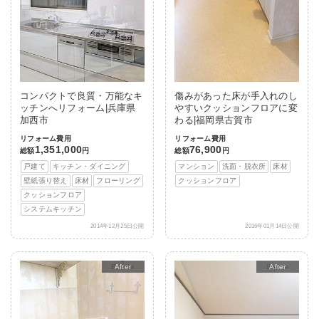
コンパクトで良質・万能なキ
傷みがあった床が手入れのし
ッチンへリフォーム|兵庫県
やすいクッションフロアに変
加西市
わる|福岡県古賀市
リフォーム費用
リフォーム費用
1,351,000
76,900
総額
円
総額
円
戸建て
キッチン・ダイニング
マンション
洗面・脱衣所
床材
壁紙張り替え
床材
フローリング
クッションフロア
クッションフロア
システムキッチン
2014年12月25日公開
2016年01月14日公開
After
After