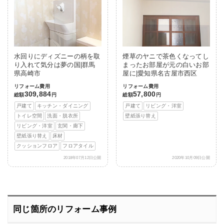
水回りにディズニーの柄を取
煙草のヤニで茶色くなってし
り入れて気分は夢の国|群馬
まったお部屋が元の白いお部
県高崎市
屋に|愛知県名古屋市西区
リフォーム費用
リフォーム費用
309,884
57,800
総額
円
総額
円
戸建て
キッチン・ダイニング
戸建て
リビング・洋室
トイレ空間
洗面・脱衣所
壁紙張り替え
リビング・洋室
玄関・廊下
壁紙張り替え
床材
クッションフロア
フロアタイル
2018年07月12日公開
2020年10月09日公開
同じ箇所のリフォーム事例