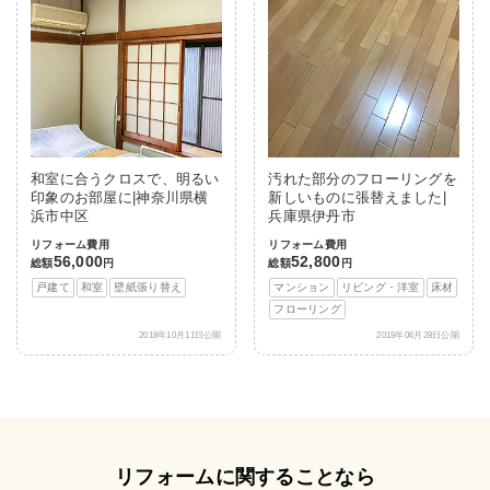
和室に合うクロスで、明るい
汚れた部分のフローリングを
印象のお部屋に|神奈川県横
新しいものに張替えました|
浜市中区
兵庫県伊丹市
リフォーム費用
リフォーム費用
56,000
52,800
総額
円
総額
円
戸建て
和室
壁紙張り替え
マンション
リビング・洋室
床材
フローリング
2018年10月11日公開
2019年06月28日公開
リフォームに関することなら