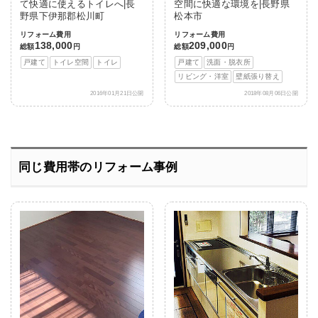
て快適に使えるトイレへ|長
空間に快適な環境を|長野県
野県下伊那郡松川町
松本市
リフォーム費用
リフォーム費用
138,000
209,000
総額
円
総額
円
戸建て
トイレ空間
トイレ
戸建て
洗面・脱衣所
リビング・洋室
壁紙張り替え
2016年01月21日公開
2018年08月06日公開
同じ費用帯のリフォーム事例