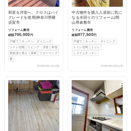
和室を洋室へ、クロスはハイ
中古物件を購入入居前に気に
グレードを使用|神奈川県横
なる水回りのリフォーム|岡
須賀市
山県倉敷市
リフォーム費用
リフォーム費用
700,000
977,500
総額
円
総額
円
戸建て
キッチン・ダイニング
戸建て
キッチン・ダイニング
トイレ空間
リビング・洋室
和室
トイレ空間
トイレ
壁紙張り替え
床材
フローリング
システムキッチン
畳
2014年08月11日公開
2015年06月22日公開