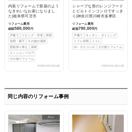
内装リフォームで新築のよう
シャープな形のレンジフード
なきれいなお家になりまし
とビルトインコンロですっき
た|岐阜県可児市
り|神奈川県川崎市多摩区
リフォーム費用
リフォーム費用
580,000
790,000
総額
円
総額
円
戸建て
リビング・洋室
和室
戸建て
キッチン・ダイニング
玄関・廊下
その他の場所
トイレ空間
トイレ
壁紙張り替え
床材
IH・ガスコンロ
その他リフォーム
クッションフロア
その他リフォーム
2020年03月20日公開
2022年04月18日公開
同じ内容のリフォーム事例
After