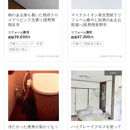
柄のある落ち着いた既存クロ
マイナスイオン発生壁紙でリ
スでリビング元通り|長野県
フォーム癒やし効果のあるお
岡谷市
部屋へ|長野県長野市
リフォーム費用
リフォーム費用
39,800
47,800
総額
円
総額
円
戸建て
リビング・洋室
戸建て
壁紙張り替え
壁紙張り替え
2013年11月20日公開
2014年07月07日公開
After
冷たかった便座が温かくなっ
ハイグレードクロスを使って