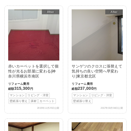
After
After
赤いカーペットを選択して個
サンゲツのクロスに張替えて
性が光るお部屋に変わる|神
気持ちの良い空間へ早変わ
奈川県横浜市南区
り|東京都北区
リフォーム費用
リフォーム費用
315,300
237,000
総額
円
総額
円
マンション
リビング・洋室
マンション
リビング・洋室
壁紙張り替え
床材
カーペット
壁紙張り替え
2015年11月25日公開
2017年03月04日公開