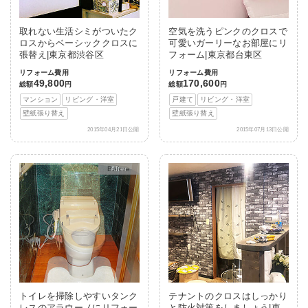
取れない生活シミがついたク
空気を洗うピンクのクロスで
ロスからベーシッククロスに
可愛いガーリーなお部屋にリ
張替え|東京都渋谷区
フォーム|東京都台東区
リフォーム費用
リフォーム費用
49,800
170,600
総額
円
総額
円
マンション
リビング・洋室
戸建て
リビング・洋室
壁紙張り替え
壁紙張り替え
2015年04月21日公開
2015年07月13日公開
After
トイレを掃除しやすいタンク
テナントのクロスはしっかり