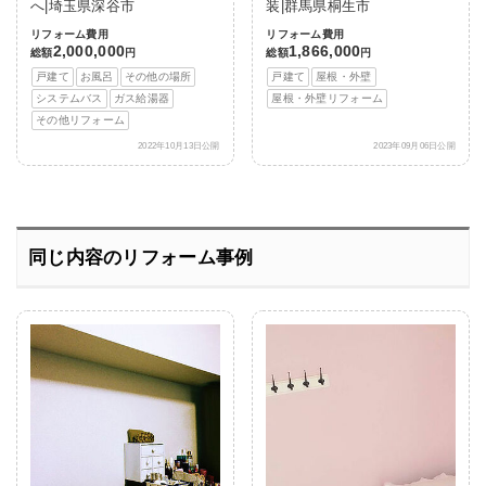
へ|埼玉県深谷市
装|群馬県桐生市
リフォーム費用
リフォーム費用
2,000,000
1,866,000
総額
円
総額
円
戸建て
お風呂
その他の場所
戸建て
屋根・外壁
システムバス
ガス給湯器
屋根・外壁リフォーム
その他リフォーム
2022年10月13日公開
2023年09月06日公開
同じ内容のリフォーム事例