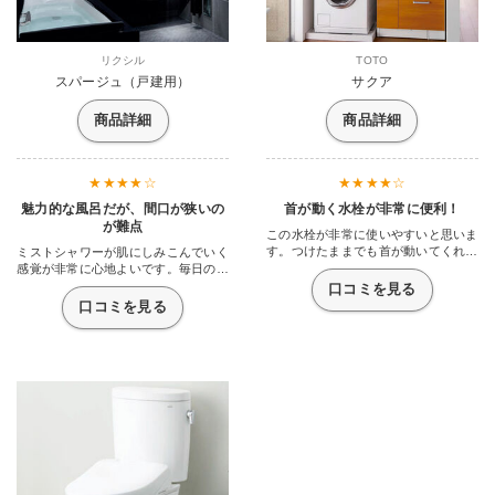
リクシル
TOTO
スパージュ（戸建用）
サクア
商品詳細
商品詳細
魅力的な風呂だが、間口が狭いの
首が動く水栓が非常に便利！
が難点
この水栓が非常に使いやすいと思いま
す。つけたままでも首が動いてくれる
ミストシャワーが肌にしみこんでいく
ので洗顔時や衣類を洗濯するとき、子
感覚が非常に心地よいです。毎日のお
どもがいるので角度を変えられること
風呂を楽しみたいなら間違いなくオス
口コミを見る
によって楽に使えるようになりまし
スメです。しかし、「1216」サイズ
口コミを見る
た。他には中々ない機能ですよね。そ
を除き、「1620」、「1624」といっ
れに節水効果があるので家計の負担が
た大き目のサイズしかないので、スパ
軽くなるのも高ポイントです。掃除も
ージュにしたくてもできない人は多い
大変しやすくなっていて以前と比べる
かもしれません。大きい浴室を持って
と比じゃないです。陶器だから劣化し
いる人がターゲットの商品と言うのは
やすいんじゃないのと思っていました
わかるのですが、文字通りもう少し間
が、その汚れ落ちを見て確信しまし
口を広げたほうが良いのでは、と思い
た。今でも全然汚れないので助かって
ました。せっかくのいいお風呂なの
います。
に、サイズで躓いたらそこから先がな
いので…。