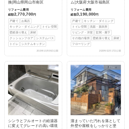
換|岡山県岡山市南区
ム|大阪府大阪市福島区
リフォーム費用
リフォーム費用
2,770,700
3,190,000
総額
円
総額
円
戸建て
お風呂
戸建て
キッチン・ダイニング
キッチン・ダイニング
トイレ空間
トイレ空間
洗面・脱衣所
壁紙張り替え
床材
リビング・洋室
玄関・廊下
クッションフロア
システムバス
その他の場所
壁紙張り替え
床材
トイレ
システムキッチン
フローリング
2015年10月06日公開
2020年02月17日公開
After
シンラとフルオートの給湯器
溜まっていた汚れを落として
に変えてグレードの高い環境
外壁や屋根をしっかりと塗