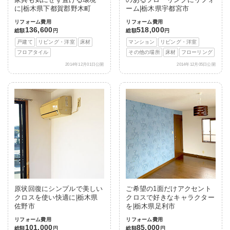
に|栃木県下都賀郡野木町
ーム|栃木県宇都宮市
リフォーム費用
リフォーム費用
136,600
518,000
総額
円
総額
円
戸建て
リビング・洋室
床材
マンション
リビング・洋室
フロアタイル
その他の場所
床材
フローリング
2014年12月01日公開
2014年12月05日公開
原状回復にシンプルで美しい
ご希望の1面だけアクセント
クロスを使い快適に|栃木県
クロスで好きなキャラクター
佐野市
を|栃木県足利市
リフォーム費用
リフォーム費用
101,000
85,000
総額
円
総額
円