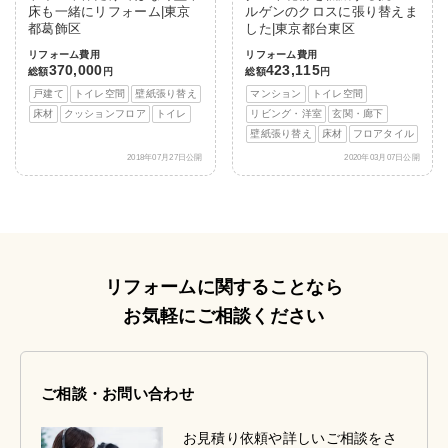
床も一緒にリフォーム|東京
ルゲンのクロスに張り替えま
都葛飾区
した|東京都台東区
リフォーム費用
リフォーム費用
370,000
423,115
総額
円
総額
円
戸建て
トイレ空間
壁紙張り替え
マンション
トイレ空間
床材
クッションフロア
トイレ
リビング・洋室
玄関・廊下
壁紙張り替え
床材
フロアタイル
2018年07月27日公開
2020年03月07日公開
リフォームに関することなら
お気軽にご相談ください
ご相談・お問い合わせ
お見積り依頼や詳しいご相談をさ