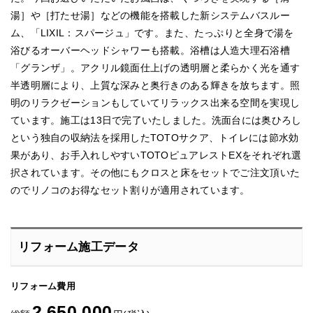
湯］や［打たせ湯］などの機能を搭載した新システムバスルー
ム、「LIXIL：スパージュ」です。また、たっぷりと全身で湯を
浴びるオーバーヘッドシャワーも搭載。浴槽は人造大理石浴槽
「グランザ」。アクリル鏡面仕上げの透明層と柔らかく光を通す
半透明層により、上質な深みと奥行きのある輝きを放ちます。照
明のリラクゼーションもしていてリラックス出来る空間を実現し
ています。施工は13日で完了いたしました。洗面台には奥ひろし
という独自の収納法を採用したTOTOサクア、トイレには節水効
果があり、お手入れしやすいTOTOピュアレストEXをそれぞれ選
択されています。その他にもクロスと床をセットでご注文頂いた
のでリノコのお得なセット割りが適用されています。
リフォーム施工データ
リフォーム費用
2,650,000