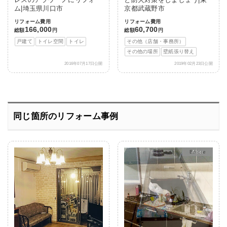
レスのアラウーノにリフォー
と防火対策をしましょう|東
ム|埼玉県川口市
京都武蔵野市
リフォーム費用
リフォーム費用
166,000
60,700
総額
円
総額
円
戸建て
トイレ空間
トイレ
その他（店舗・事務所）
その他の場所
壁紙張り替え
2016年07月17日公開
2019年02月23日公開
同じ箇所のリフォーム事例
After