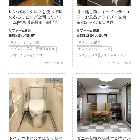
レンガ調のクロスを使って味
引っ越し前にキッチンラクエ
のあるリビング空間にリフォ
ラ、お風呂アライズへ交換|
ーム|神奈川県横浜市磯子区
京都府京都市伏見区
リフォーム費用
リフォーム費用
208,400
1,304,000
総額
円
総額
円
戸建て
トイレ空間
戸建て
お風呂
リビング・洋室
壁紙張り替え
キッチン・ダイニング
床材
クッションフロア
システムバス
システムキッチン
2016年01月08日公開
2016年01月31日公開
After
トイレ本体だけではなく壁や
ダニや花粉を低減する抗アレ