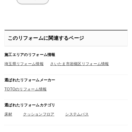
しいですよ。私が気になったのが浴槽
です。ずっと思っていたのですがちょ
っと小さいかなという感じはありま
す。そこまで気にならない程度です
が、子どもが小さいので一緒に入る機
会があるのですが、私の体格ががっち
りとしているというのもあってちょっ
と狭い。妻ならそんなことはないそう
ですが、平均な男性ならきついかもで
このリフォームに関連するページ
すね。また、床は柔らかくてクッショ
ン性があっていいのですが、傷がつき
やすいかもしれません。イスを使う事
が多いので引いたりしたら考えただけ
施工エリアのリフォーム情報
でもひやっとしますね。若干慎重にな
るお風呂だと思いました。
埼玉県リフォーム情報
さいたま市岩槻区リフォーム情報
選ばれたリフォームメーカー
TOTOのリフォーム情報
選ばれたリフォームカテゴリ
床材
クッションフロア
システムバス