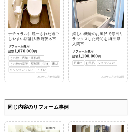
ナチュラルに統一された過ご
嬉しい機能のお風呂で毎日リ
しやすい店舗|大阪府茨木市
ラックスした時間を|埼玉県
入間市
リフォーム費用
1,070,000
総額
円
リフォーム費用
1,100,000
総額
円
その他（店舗・事務所）
戸建て
お風呂
システムバス
その他の場所
壁紙張り替え
床材
クッションフロア
トイレ
2018年07月10日公開
2019年01月10日公開
同じ内容のリフォーム事例
After