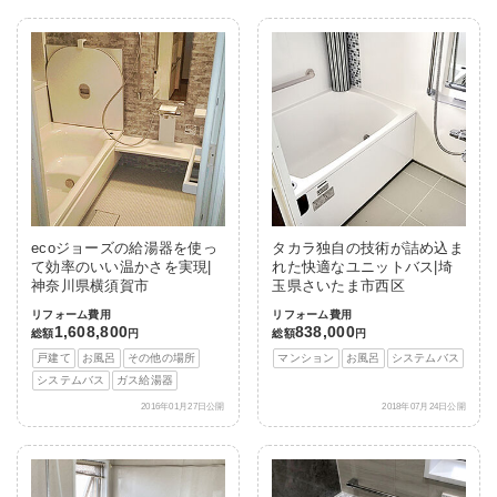
ecoジョーズの給湯器を使っ
タカラ独自の技術が詰め込ま
て効率のいい温かさを実現|
れた快適なユニットバス|埼
神奈川県横須賀市
玉県さいたま市西区
リフォーム費用
リフォーム費用
1,608,800
838,000
総額
円
総額
円
戸建て
お風呂
その他の場所
マンション
お風呂
システムバス
システムバス
ガス給湯器
2016年01月27日公開
2018年07月24日公開