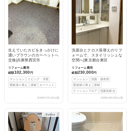
生えていたカビをきっかけに
洗面台とクロス張替えのリフ
濃いブラウンのカーペットへ
ォームで、スタイリッシュな
交換|兵庫県西宮市
空間へ|東京都台東区
リフォーム費用
リフォーム費用
102,300
230,000
総額
円
総額
円
マンション
リビング・洋室
マンション
洗面・脱衣所
壁紙張り替え
床材
カーペット
壁紙張り替え
床材
クッションフロア
洗面化粧台
2016年07月13日公開
2020年04月03日公開
After