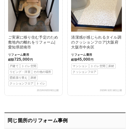
ご実家に移り住む予定のため
清潔感が感じられるタイル調
敷地内の離れをリフォーム|
のクッションフロア|大阪府
愛知県碧南市
大阪市中央区
リフォーム費用
リフォーム費用
725,000
45,000
総額
円
総額
円
戸建て
トイレ空間
マンション
トイレ空間
床材
リビング・洋室
その他の場所
クッションフロア
壁紙張り替え
床材
クッションフロア
トイレ
2021年09月09日公開
2023年10月18日公開
同じ箇所のリフォーム事例