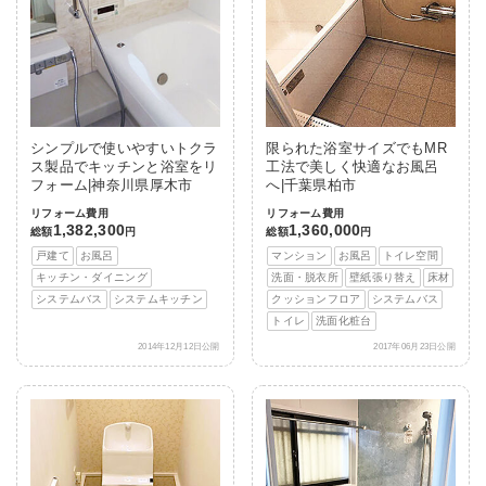
シンプルで使いやすいトクラ
限られた浴室サイズでもMR
ス製品でキッチンと浴室をリ
工法で美しく快適なお風呂
フォーム|神奈川県厚木市
へ|千葉県柏市
リフォーム費用
リフォーム費用
1,382,300
1,360,000
総額
円
総額
円
戸建て
お風呂
マンション
お風呂
トイレ空間
キッチン・ダイニング
洗面・脱衣所
壁紙張り替え
床材
システムバス
システムキッチン
クッションフロア
システムバス
トイレ
洗面化粧台
2014年12月12日公開
2017年06月23日公開