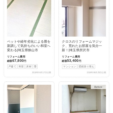
ペットや経年劣化による畳を
クロスのリフォームマジッ
新調して気持ちのいい和室へ
ク、荒れたお部屋を気分一
変わる|埼玉県狭山市
新！|埼玉県所沢市
リフォーム費用
リフォーム費用
67,800
53,400
総額
円
総額
円
戸建て
和室
床材
畳
マンション
壁紙張り替え
2016年04月17日公開
2016年08月25日公開
After