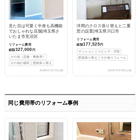
見た目は可愛く中身も高機能
洋間のクロス張り替えと二重
でおしゃれな店舗|埼玉県さ
窓の設置|埼玉県川口市
いたま市見沼区
リフォーム費用
177,525
リフォーム費用
総額
円
327,000
総額
円
マンション
リビング・洋室
その他（店舗・事務所）
壁紙張り替え
その他リフォーム
その他の場所
壁紙張り替え
2018年07月27日公開
2021年07月05日公開
同じ費用帯のリフォーム事例