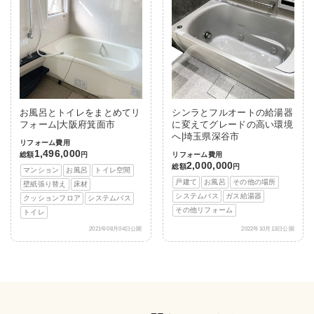
お風呂とトイレをまとめてリ
シンラとフルオートの給湯器
フォーム|大阪府箕面市
に変えてグレードの高い環境
へ|埼玉県深谷市
リフォーム費用
1,496,000
総額
円
リフォーム費用
2,000,000
総額
円
マンション
お風呂
トイレ空間
戸建て
お風呂
その他の場所
壁紙張り替え
床材
システムバス
ガス給湯器
クッションフロア
システムバス
その他リフォーム
トイレ
2021年08月04日公開
2022年10月13日公開