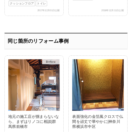
クッションフロア
トイレ
2017年12月01日公開
2018年12月11日公開
同じ箇所のリフォーム事例
After
地元の施工店が掴まらないな
表面強化の金箔風クロスで仏
ら、まずはリノコに相談|群
間を頑丈で華やかに|神奈川
馬県前橋市
県横浜市中区