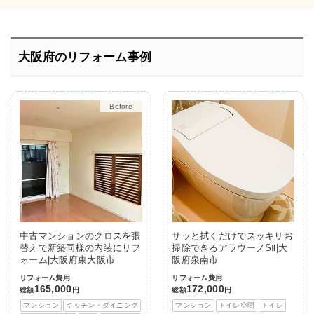
大阪府のリフォーム事例
After
中古マンションのクロスを張
サッと拭くだけでスッキリお
替えて新築同様の内装にリフ
掃除できるアラウーノSⅡ|大
ォーム|大阪府東大阪市
阪府泉南市
リフォーム費用
リフォーム費用
165,000
172,000
総額
円
総額
円
マンション
キッチン・ダイニング
マンション
トイレ空間
トイレ