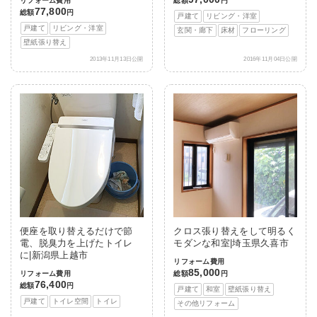
リフォーム費用
総額
円
77,800
総額
円
戸建て
リビング・洋室
戸建て
リビング・洋室
玄関・廊下
床材
フローリング
壁紙張り替え
2013年11月13日公開
2016年11月04日公開
便座を取り替えるだけで節
クロス張り替えをして明るく
電、脱臭力を上げたトイレ
モダンな和室|埼玉県久喜市
に|新潟県上越市
リフォーム費用
85,000
リフォーム費用
総額
円
76,400
総額
円
戸建て
和室
壁紙張り替え
戸建て
トイレ空間
トイレ
その他リフォーム