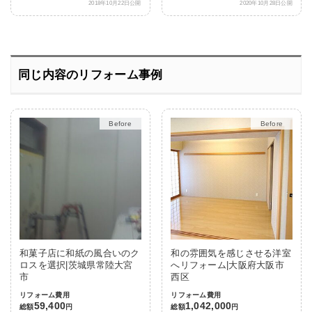
2018年10月22日公開
2020年10月28日公開
同じ内容のリフォーム事例
After
After
和菓子店に和紙の風合いのク
和の雰囲気を感じさせる洋室
ロスを選択|茨城県常陸大宮
へリフォーム|大阪府大阪市
市
西区
リフォーム費用
リフォーム費用
59,400
1,042,000
総額
円
総額
円