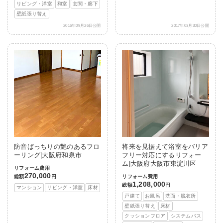
リビング・洋室
和室
玄関・廊下
壁紙張り替え
2016年09月26日公開
2017年03月30日公開
防音ばっちりの艶のあるフロ
将来を見据えて浴室をバリア
ーリング|大阪府和泉市
フリー対応にするリフォー
ム|大阪府大阪市東淀川区
リフォーム費用
270,000
総額
円
リフォーム費用
1,208,000
総額
円
マンション
リビング・洋室
床材
戸建て
お風呂
洗面・脱衣所
壁紙張り替え
床材
クッションフロア
システムバス