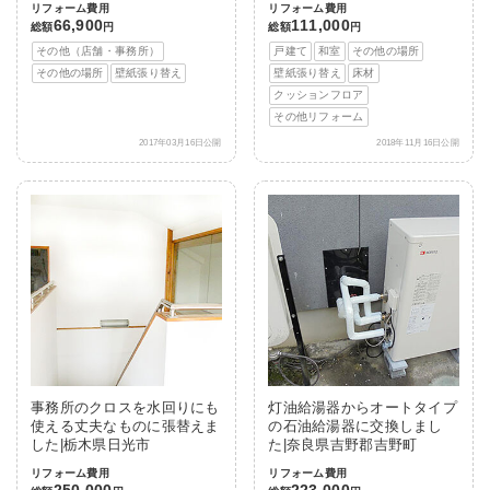
リフォーム費用
リフォーム費用
66,900
111,000
総額
円
総額
円
その他（店舗・事務所）
戸建て
和室
その他の場所
その他の場所
壁紙張り替え
壁紙張り替え
床材
クッションフロア
その他リフォーム
2017年03月16日公開
2018年11月16日公開
事務所のクロスを水回りにも
灯油給湯器からオートタイプ
使える丈夫なものに張替えま
の石油給湯器に交換しまし
した|栃木県日光市
た|奈良県吉野郡吉野町
リフォーム費用
リフォーム費用
250,000
223,000