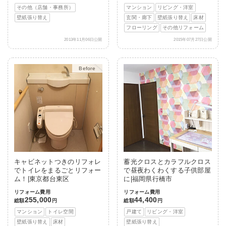
その他（店舗・事務所）
マンション
リビング・洋室
壁紙張り替え
玄関・廊下
壁紙張り替え
床材
フローリング
その他リフォーム
2013年11月06日公開
2015年07月27日公開
After
キャビネットつきのリフォレ
蓄光クロスとカラフルクロス
でトイレをまるごとリフォー
で昼夜わくわくする子供部屋
ム！|東京都台東区
に|福岡県行橋市
リフォーム費用
リフォーム費用
255,000
44,400
総額
円
総額
円
マンション
トイレ空間
戸建て
リビング・洋室
壁紙張り替え
床材
壁紙張り替え