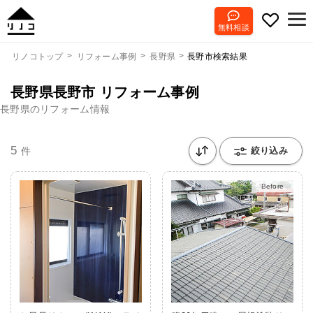
無料相談
長野市検索結果
リノコトップ
リフォーム事例
長野県
長野県長野市 リフォーム事例
長野県のリフォーム情報
5
件
絞り込み
Before
After