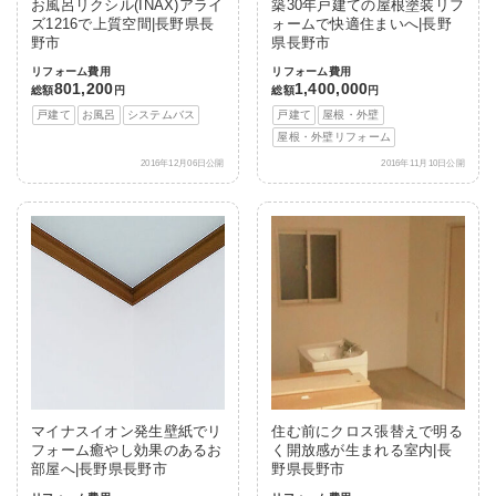
お風呂リクシル(INAX)アライ
築30年戸建ての屋根塗装リフ
ズ1216で上質空間|長野県長
ォームで快適住まいへ|長野
野市
県長野市
リフォーム費用
リフォーム費用
801,200
1,400,000
総額
円
総額
円
戸建て
お風呂
システムバス
戸建て
屋根・外壁
屋根・外壁リフォーム
2016年12月06日公開
2016年11月10日公開
マイナスイオン発生壁紙でリ
住む前にクロス張替えで明る
フォーム癒やし効果のあるお
く開放感が生まれる室内|長
部屋へ|長野県長野市
野県長野市