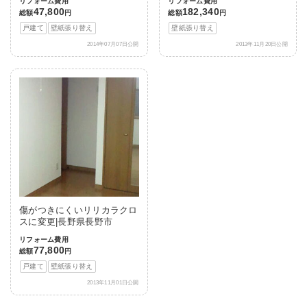
リフォーム費用
リフォーム費用
47,800
182,340
総額
円
総額
円
戸建て
壁紙張り替え
壁紙張り替え
2014年07月07日公開
2013年11月20日公開
傷がつきにくいリリカラクロ
スに変更|長野県長野市
リフォーム費用
77,800
総額
円
戸建て
壁紙張り替え
2013年11月01日公開