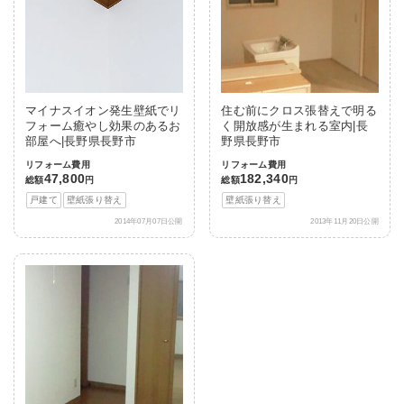
マイナスイオン発生壁紙でリ
住む前にクロス張替えで明る
フォーム癒やし効果のあるお
く開放感が生まれる室内|長
部屋へ|長野県長野市
野県長野市
リフォーム費用
リフォーム費用
47,800
182,340
総額
円
総額
円
戸建て
壁紙張り替え
壁紙張り替え
2014年07月07日公開
2013年11月20日公開