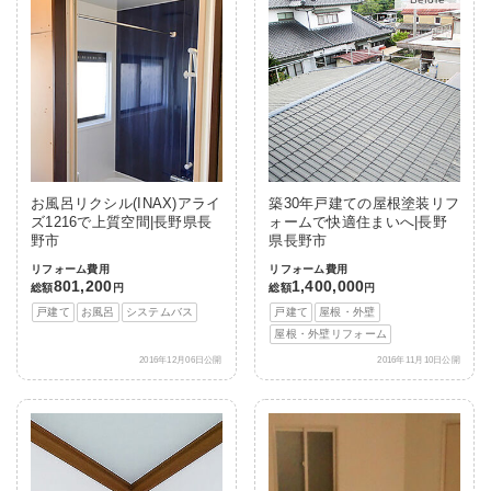
お風呂リクシル(INAX)アライ
築30年戸建ての屋根塗装リフ
ズ1216で上質空間|長野県長
ォームで快適住まいへ|長野
野市
県長野市
リフォーム費用
リフォーム費用
801,200
1,400,000
総額
円
総額
円
戸建て
お風呂
システムバス
戸建て
屋根・外壁
屋根・外壁リフォーム
2016年12月06日公開
2016年11月10日公開