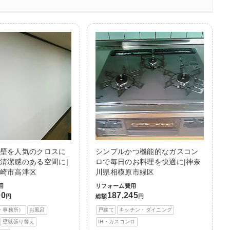
壁を人気のクロスに
シンプルかつ機能的なガスコン
清潔感のある空間に|
ロで毎日のお料理を快適に|神奈
崎市高津区
川県相模原市緑区
用
リフォーム費用
00
187,245
円
総額
円
・事務所）
お風呂
戸建て
キッチン・ダイニング
壁紙張り替え
IH・ガスコンロ