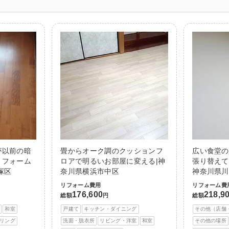
が以前の暗
畳からオーク調のクッションフ
広い食堂の
リフォーム
ロアで明るいお部屋に変える|神
張り替えて
塚区
奈川県横浜市中区
神奈川県川
リフォーム費用
リフォーム費
176,600
218,9
総額
円
総額
和室
戸建て
キッチン・ダイニング
その他（店舗
リング
洗面・脱衣所
リビング・洋室
和室
その他の場所