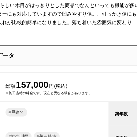
ンらしい木目がはっきりとした商品でなんといっても機能が多
ターにも対応していますので凹みやすり傷。、引っかき傷にも
入れが比較的簡単になりました。落ち着いた雰囲気に変わり、
データ
157,000
総額
円(税込)
※施工当時の料金です。現在と異なる場合があります。
戸建て
築年数
神奈川県
茅ヶ崎市