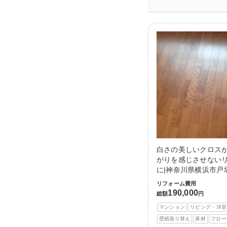
白さの美しいクロス
がりを感じさせない
に|神奈川県横浜市戸
リフォーム費用
190,000
総額
円
マンション
リビング・洋室
壁紙張り替え
床材
フロー