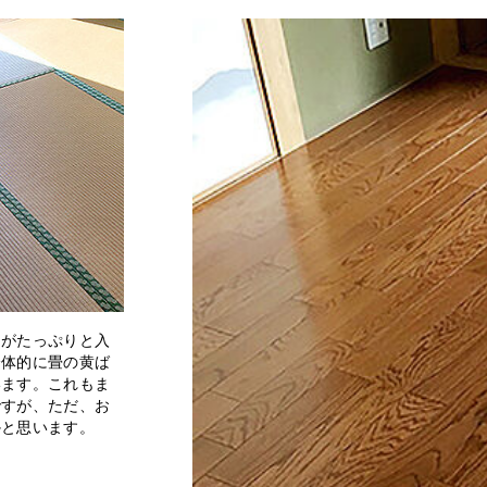
しがたっぷりと入
全体的に畳の黄ば
います。これもま
ですが、ただ、お
かと思います。