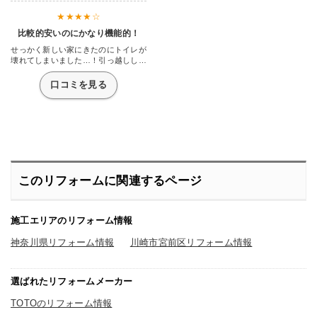
比較的安いのにかなり機能的！
せっかく新しい家にきたのにトイレが
壊れてしまいました…！引っ越しした
てでそんなに余裕がなかったのでトイ
レで有名なTOTOの中からこのピュア
口コミを見る
レストを選択しました。そんなに期待
していなかった(失礼)のですが、思っ
ていた以上にいい働きをしてくれま
す。陶器なんでしょうか。中が全然汚
れないんです。サラッと流れてくれて
気持ちいいくらいに元通り。実家で使
っていた物はなんというか汚い話こび
りついて取れないなんてことざらでし
た。それが掃除楽になりましたね。
このリフォームに関連するページ
施工エリアのリフォーム情報
神奈川県リフォーム情報
川崎市宮前区リフォーム情報
選ばれたリフォームメーカー
TOTOのリフォーム情報