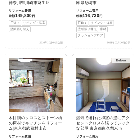
神奈川県川崎市麻生区
庫県尼崎市
リフォーム費用
リフォーム費用
149,800
116,730
総額
円
総額
円
戸建て
リビング・洋室
戸建て
リビング・洋室
壁紙張り替え
壁紙張り替え
床材
クッションフロア
2016年10月04日公開
2021年02月10日公開
After
木目調のクロスとストーン柄
湿気で捲れた和室の壁にアク
の床材でキッチンをリフォー
セントクロスを張ってシック
ム|東京都武蔵村山市
な部屋|東京都東久留米市
リフォーム費用
リフォーム費用