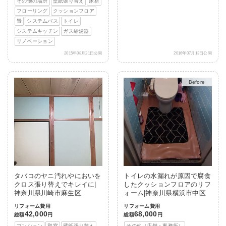
その他の場所
壁紙張り替え
床材
フローリング
クッションフロア
畳
システムバス
トイレ
システムキッチン
ガス給湯器
リノベーション
2015年08月21日公開
2016年07月13日公開
After
タバコのヤニ汚れやにおいを
トイレの水漏れが原因で腐食
クロス張り替えでキレイに|
したクッションフロアのリフ
神奈川県川崎市麻生区
ォーム|神奈川県横浜市中区
リフォーム費用
リフォーム費用
42,000
68,000
総額
円
総額
円
マンション
和室
壁紙張り替え
その他（店舗・事務所）