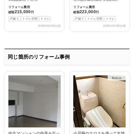
リフォーム費用
リフォーム費用
215,000
223,000
総額
円
総額
円
戸建て
トイレ空間
トイレ
戸建て
トイレ空間
トイレ
2018年08月03日公開
2019年12月25日公開
同じ箇所のリフォーム事例
After
中古マンションの内装を引っ
小花柄のクロスを使って女性