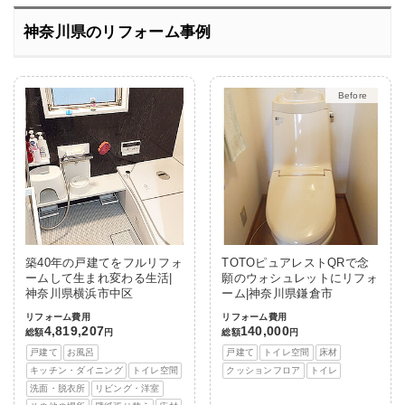
神奈川県のリフォーム事例
After
築40年の戸建てをフルリフォ
TOTOピュアレストQRで念
ームして生まれ変わる生活|
願のウォシュレットにリフォ
神奈川県横浜市中区
ーム|神奈川県鎌倉市
リフォーム費用
リフォーム費用
4,819,207
140,000
総額
円
総額
円
戸建て
お風呂
戸建て
トイレ空間
床材
キッチン・ダイニング
トイレ空間
クッションフロア
トイレ
洗面・脱衣所
リビング・洋室