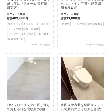
越し前にリフォーム|東京都
らしいトイレ空間へ|静岡県
新宿区
周智郡森町
リフォーム費用
リフォーム費用
489,000
39,800
総額
円
総額
円
マンション
キッチン・ダイニング
戸建て
トイレ空間
壁紙張り替え
トイレ空間
洗面・脱衣所
リビング・洋室
和室
玄関・廊下
壁紙張り替え
2013年10月22日公開
2018年07月25日公開
白いフローリングに張り替え
水回りや内装を全面リフォー
ておしゃれな北欧風のお部
ムで新築のような新しさ|大