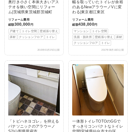
奥行き小さく本体大きいアス
幅を取っていたトイレが余裕
テオを狭い空間にリフォー
のあるNewアラウーノVに変
ム|茨城県東茨城郡茨城町
わる|東京都江東区
リフォーム費用
リフォーム費用
300,000
438,000
総額
円
総額
円
戸建て
トイレ空間
壁紙張り替え
マンション
トイレ空間
床材
クッションフロア
トイレ
洗面・脱衣所
壁紙張り替え
床材
クッションフロア
トイレ
2015年03月25日公開
2017年08月18日公開
「トビハネヨゴレ」を抑える
一体形トイレTOTOのGGで
パナソニックのアラウーノ
すっきりコンパクトなトイレ
S2|山梨県甲府市
空間|宮城県仙台市太白区