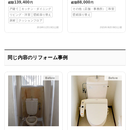
139,400
88,000
総額
円
総額
円
戸建て
キッチン・ダイニング
その他（店舗・事務所）
和室
リビング・洋室
壁紙張り替え
壁紙張り替え
床材
クッションフロア
2019年12月19日公開
2021年06月09日公開
同じ内容のリフォーム事例
After
After