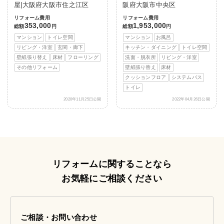
屋|大阪府大阪市住之江区
阪府大阪市中央区
リフォーム費用
リフォーム費用
353,000
1,953,000
総額
円
総額
円
マンション
トイレ空間
マンション
お風呂
リビング・洋室
玄関・廊下
キッチン・ダイニング
トイレ空間
壁紙張り替え
床材
フローリング
洗面・脱衣所
リビング・洋室
その他リフォーム
壁紙張り替え
床材
クッションフロア
システムバス
トイレ
2020年11月25日公開
2022年04月26日公開
リフォームに関することなら
お気軽にご相談ください
ご相談・お問い合わせ