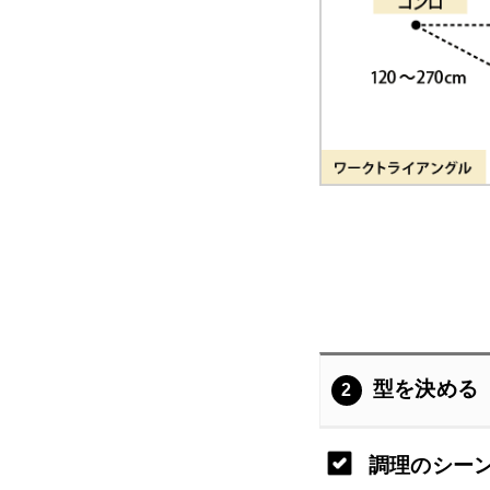
型を決める
2
調理のシー