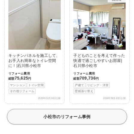
キッチンパネルを施工して、
子どものことを考えて作った
お手入れ簡単なトイレ空間
快適で過ごしやすいお部屋|
に！|石川県小松市
石川県小松市
リフォーム費用
リフォーム費用
75,625
709,736
総額
円
総額
円
マンション
トイレ空間
戸建て
リビング・洋室
その他リフォーム
壁紙張り替え
2020年03月24日公開
2018年08月10日公開
小松市のリフォーム事例