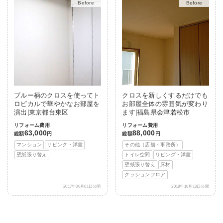
After
After
ブルー柄のクロスを使ってト
クロスを新しくするだけでも
ロピカルで華やかなお部屋を
お部屋全体の雰囲気が変わり
演出|東京都台東区
ます|福島県会津若松市
リフォーム費用
リフォーム費用
63,000
88,000
総額
円
総額
円
マンション
リビング・洋室
その他（店舗・事務所）
壁紙張り替え
トイレ空間
リビング・洋室
壁紙張り替え
床材
クッションフロア
2017年06月01日公開
2018年10月13日公開