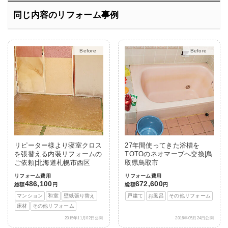
同じ内容のリフォーム事例
After
After
リピーター様より寝室クロス
27年間使ってきた浴槽を
を張替える内装リフォームの
TOTOのネオマーブへ交換|鳥
ご依頼|北海道札幌市西区
取県鳥取市
リフォーム費用
リフォーム費用
486,100
672,600
総額
円
総額
円
マンション
和室
壁紙張り替え
戸建て
お風呂
その他リフォーム
床材
その他リフォーム
2015年11月02日公開
2016年05月24日公開