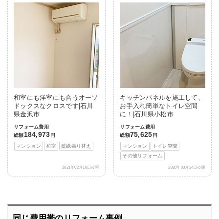
和室にも洋室にも合うオーソ
キッチンパネルを施工して、
ドックスなクロスです|石川
お手入れ簡単なトイレ空間
県金沢市
に！|石川県小松市
リフォーム費用
リフォーム費用
184,973
75,625
総額
円
総額
円
マンション
和室
壁紙張り替え
マンション
トイレ空間
その他リフォーム
2021年02月10日公開
2020年03月24日公開
同じ費用帯のリフォーム事例