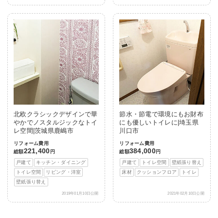
北欧クラシックデザインで華
節水・節電で環境にもお財布
やかでノスタルジックなトイ
にも優しいトイレに|埼玉県
レ空間|茨城県鹿嶋市
川口市
リフォーム費用
リフォーム費用
221,400
384,000
総額
円
総額
円
戸建て
キッチン・ダイニング
戸建て
トイレ空間
壁紙張り替え
トイレ空間
リビング・洋室
床材
クッションフロア
トイレ
壁紙張り替え
2019年01月10日公開
2021年02月10日公開