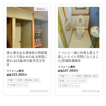
After
落ち着きある黄緑色の和紙風
トイレと一緒に内装も変えて
クロスで温かみのある和室に
新しいトイレ空間になりまし
変わる|大阪府大阪市天王寺
た|茨城県鹿嶋市
区
リフォーム費用
107,000
リフォーム費用
総額
円
103,000
総額
円
戸建て
トイレ空間
壁紙張り替え
戸建て
和室
壁紙張り替え
床材
クッションフロア
その他リフォーム
その他リフォーム
2017年03月21日公開
2019年02月13日公開