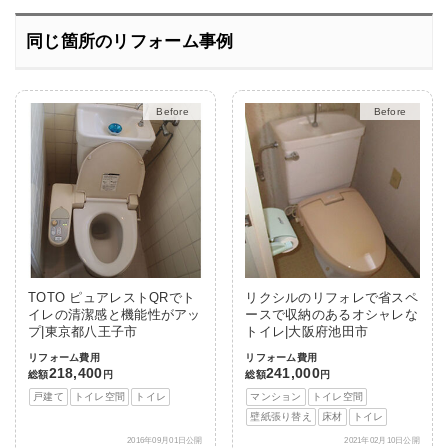
同じ箇所のリフォーム事例
After
After
TOTO ピュアレストQRでト
リクシルのリフォレで省スペ
イレの清潔感と機能性がアッ
ースで収納のあるオシャレな
プ|東京都八王子市
トイレ|大阪府池田市
リフォーム費用
リフォーム費用
218,400
241,000
総額
円
総額
円
戸建て
トイレ空間
トイレ
マンション
トイレ空間
壁紙張り替え
床材
トイレ
2016年09月01日公開
2021年02月10日公開