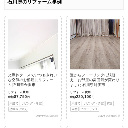
石川県のリフォーム事例
光媒体クロスでいつもきれい
畳からフローリングに張替
な空気のお部屋にリフォー
え、お部屋の雰囲気が変わり
ム|石川県金沢市
ました|石川県能美市
リフォーム費用
リフォーム費用
87,750
220,100
総額
円
総額
円
戸建て
リビング・洋室
戸建て
リビング・洋室
和室
壁紙張り替え
床材
フローリング
2014年04月30日公開
2019年04月01日公開