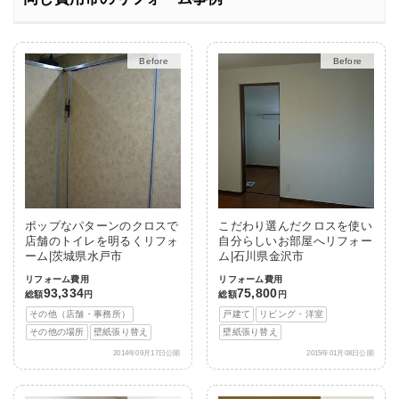
After
After
ポップなパターンのクロスで
こだわり選んだクロスを使い
店舗のトイレを明るくリフォ
自分らしいお部屋へリフォー
ーム|茨城県水戸市
ム|石川県金沢市
リフォーム費用
リフォーム費用
93,334
75,800
総額
円
総額
円
その他（店舗・事務所）
戸建て
リビング・洋室
その他の場所
壁紙張り替え
壁紙張り替え
2014年09月17日公開
2015年01月08日公開