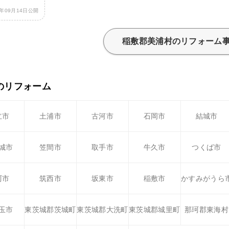
6年09月14日公開
稲敷郡美浦村のリフォーム
のリフォーム
立市
土浦市
古河市
石岡市
結城市
城市
笠間市
取手市
牛久市
つくば市
珂市
筑西市
坂東市
稲敷市
かすみがうら
玉市
東茨城郡茨城町
東茨城郡大洗町
東茨城郡城里町
那珂郡東海村