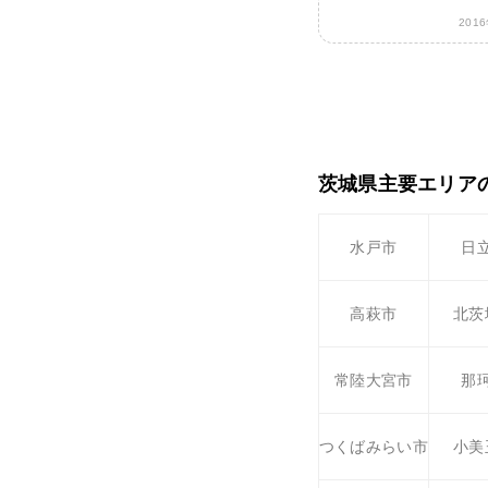
201
茨城県主要エリア
水戸市
日
高萩市
北茨
常陸大宮市
那
つくばみらい市
小美