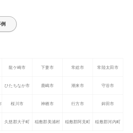
事例
龍ケ崎市
下妻市
常総市
常陸太田市
ひたちなか市
鹿嶋市
潮来市
守谷市
市
桜川市
神栖市
行方市
鉾田市
久慈郡大子町
稲敷郡美浦村
稲敷郡阿見町
稲敷郡河内町