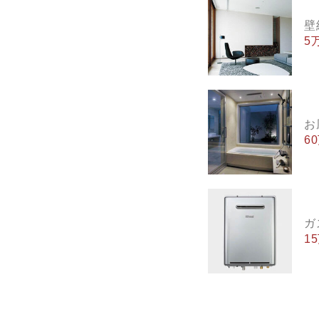
壁
5
お
6
ガ
1