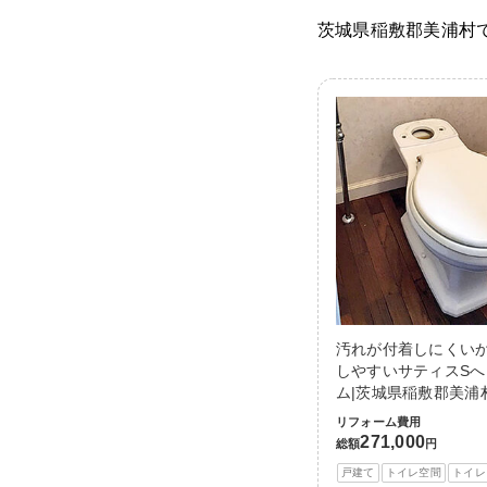
茨城県稲敷郡美浦村
汚れが付着しにくい
しやすいサティスS
ム|茨城県稲敷郡美浦
リフォーム費用
271,000
総額
円
戸建て
トイレ空間
トイレ