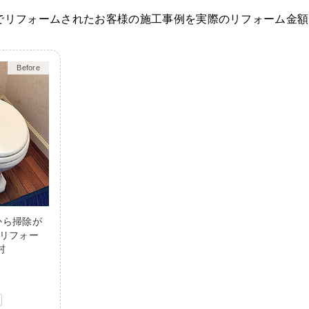
でリフォームされたお客様の施工事例を実際のリフォーム金額
Before
After
から掃除が
へリフォー
村