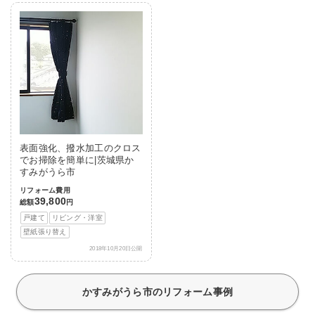
表面強化、撥水加工のクロス
でお掃除を簡単に|茨城県か
すみがうら市
リフォーム費用
39,800
総額
円
戸建て
リビング・洋室
壁紙張り替え
2018年10月20日公開
かすみがうら市のリフォーム事例