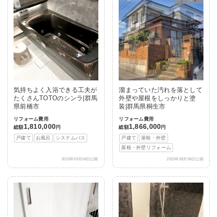
気持ちよく入浴できる工夫が
溜まっていた汚れを落として
たくさんTOTOのシンラ|群馬
外壁や屋根をしっかりと塗
県前橋市
装|群馬県桐生市
リフォーム費用
リフォーム費用
1,810,000
1,866,000
総額
円
総額
円
戸建て
お風呂
システムバス
戸建て
屋根・外壁
屋根・外壁リフォーム
2023年09月08日公開
2023年09月06日公開