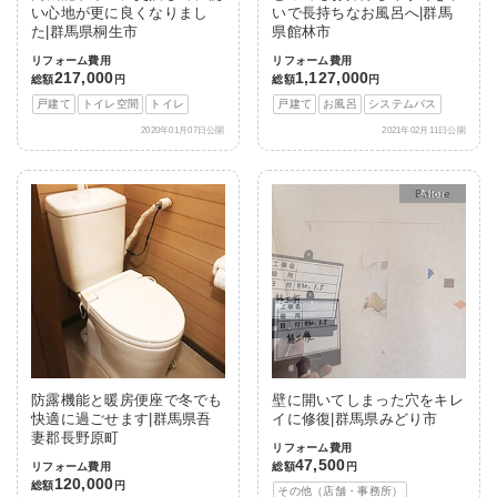
い心地が更に良くなりまし
いで長持ちなお風呂へ|群馬
た|群馬県桐生市
県館林市
リフォーム費用
リフォーム費用
217,000
1,127,000
総額
円
総額
円
戸建て
トイレ空間
トイレ
戸建て
お風呂
システムバス
2020年01月07日公開
2021年02月11日公開
After
防露機能と暖房便座で冬でも
壁に開いてしまった穴をキレ
快適に過ごせます|群馬県吾
イに修復|群馬県みどり市
妻郡長野原町
リフォーム費用
47,500
リフォーム費用
総額
円
120,000
総額
円
その他（店舗・事務所）