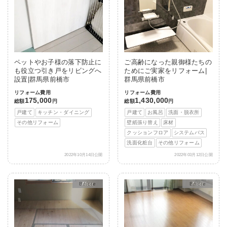
ペットやお子様の落下防止に
ご高齢になった親御様たちの
も役立つ引き戸をリビングへ
ためにご実家をリフォーム|
設置|群馬県前橋市
群馬県前橋市
リフォーム費用
リフォーム費用
175,000
1,430,000
総額
円
総額
円
戸建て
キッチン・ダイニング
戸建て
お風呂
洗面・脱衣所
その他リフォーム
壁紙張り替え
床材
クッションフロア
システムバス
洗面化粧台
その他リフォーム
2022年10月14日公開
2022年03月12日公開
After
After