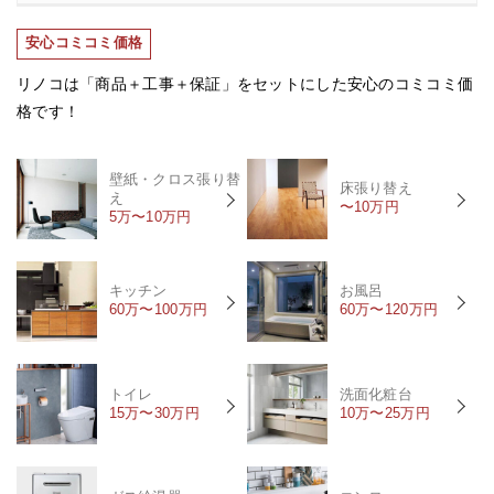
安心コミコミ価格
リノコは「商品＋工事＋保証」をセットにした安心のコミコミ価
格です！
壁紙・クロス張り替
床張り替え
え
〜10万円
5万〜10万円
キッチン
お風呂
60万〜100万円
60万〜120万円
トイレ
洗面化粧台
15万〜30万円
10万〜25万円