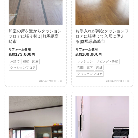
和室の床を畳からクッション
お手入れが楽なクッションフ
フロアに張り替え|群馬県高
ロアに張替えて入居に備え
崎市
る|群馬県高崎市
リフォーム費用
リフォーム費用
173,000
100,000
総額
円
総額
円
戸建て
和室
床材
マンション
リビング・洋室
クッションフロア
玄関・廊下
床材
クッションフロア
2021年07月09日公開
2020年09月10日公開