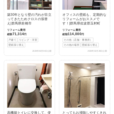
築30年となり壁の汚れが目立
オフィスの壁紙も、定期的な
ってきたためクロスの張替
リフォームがおススメで
え|群馬県前橋市
す！|群馬県佐波郡玉村町
リフォーム費用
リフォーム費用
71,314
114,000
総額
円
総額
円
戸建て
リビング・洋室
その他（店舗・事務所）
壁紙張り替え
その他の場所
壁紙張り替え
2020年08月04日公開
2020年02月28日公開
高機能トイレに交換して、使
とってもお掃除しやすくきれ