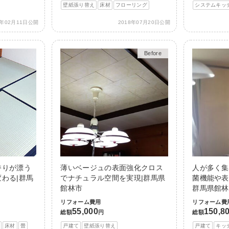
壁紙張り替え
床材
フローリング
システムキッ
1年02月11日公開
2018年07月20日公開
Before
After
香りが漂う
薄いベージュの表面強化クロス
人が多く集
わる|群馬
でナチュラル空間を実現|群馬県
菌機能や表
館林市
群馬県館林
リフォーム費用
リフォーム費
55,000
150,8
総額
円
総額
床材
畳
戸建て
壁紙張り替え
戸建て
キッ