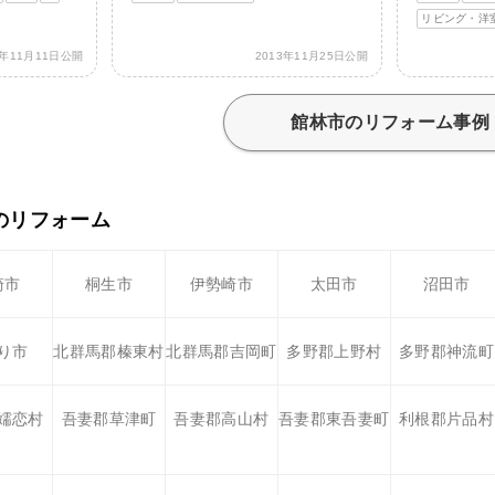
リビング・洋
4年11月11日公開
2013年11月25日公開
館林市のリフォーム事例
のリフォーム
崎市
桐生市
伊勢崎市
太田市
沼田市
り市
北群馬郡榛東村
北群馬郡吉岡町
多野郡上野村
多野郡神流町
嬬恋村
吾妻郡草津町
吾妻郡高山村
吾妻郡東吾妻町
利根郡片品村