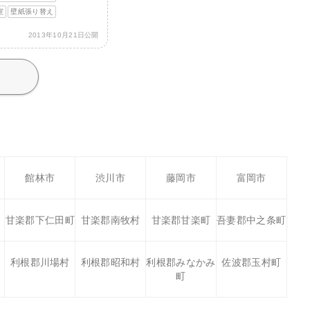
室
壁紙張り替え
2013年10月21日公開
館林市
渋川市
藤岡市
富岡市
甘楽郡下仁田町
甘楽郡南牧村
甘楽郡甘楽町
吾妻郡中之条町
利根郡川場村
利根郡昭和村
利根郡みなかみ
佐波郡玉村町
町