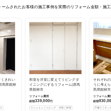
ォームされたお客様の施工事例を実際のリフォーム金額・施工
すくきれい
和室を洋室に変えてリビングダ
それぞれの
群馬県館林
イニングにするリフォーム|群馬
うに考えら
県館林市
馬県館林市
リフォーム費用
リフォーム費
339,000
930,0
総額
円
総額
ス
マンション
リビング・洋室
和室
戸建て
キッ