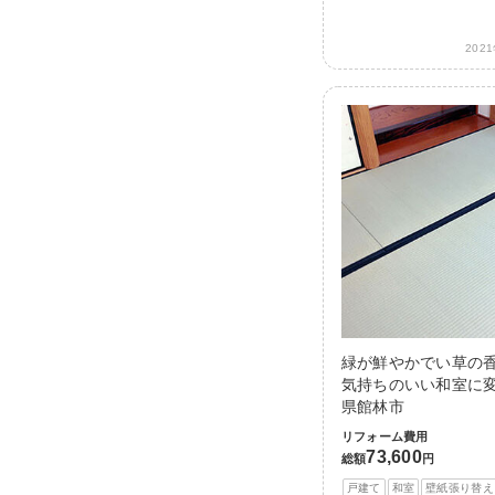
202
緑が鮮やかでい草の
気持ちのいい和室に変
県館林市
リフォーム費用
73,600
総額
円
戸建て
和室
壁紙張り替え