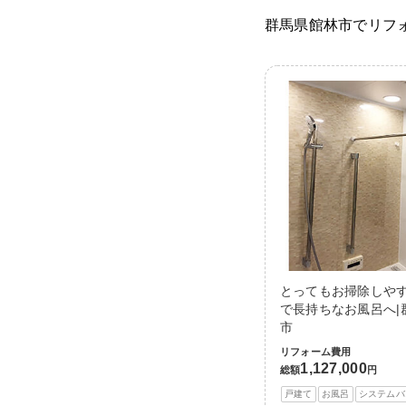
群馬県館林市でリフ
とってもお掃除しや
で長持ちなお風呂へ|
市
リフォーム費用
1,127,000
総額
円
戸建て
お風呂
システムバ