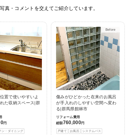
写真・コメントを交えてご紹介しています。
Before
After
位置で使いやすいよ
傷みがひどかった在来のお風呂
れた収納スペース|群
が手入れのしやすい空間へ変わ
る|群馬県館林市
用
リフォーム費用
00
760,000
円
総額
円
チン・ダイニング
戸建て
お風呂
システムバス