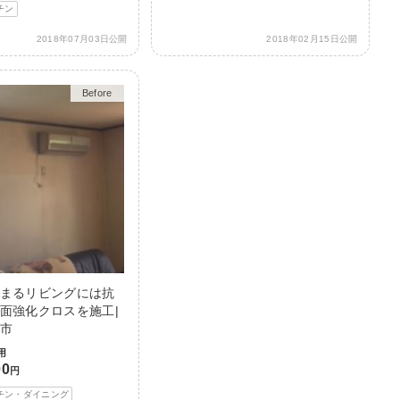
チン
2018年07月03日公開
2018年02月15日公開
Before
After
まるリビングには抗
面強化クロスを施工|
市
用
00
円
チン・ダイニング