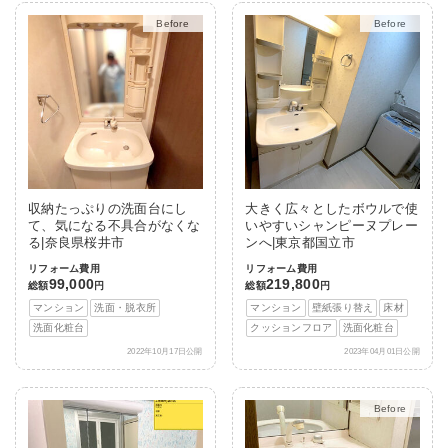
Before
After
Before
After
収納たっぷりの洗面台にし
大きく広々としたボウルで使
て、気になる不具合がなくな
いやすいシャンピーヌプレー
る|奈良県桜井市
ンへ|東京都国立市
リフォーム費用
リフォーム費用
99,000
219,800
総額
円
総額
円
マンション
洗面・脱衣所
マンション
壁紙張り替え
床材
洗面化粧台
クッションフロア
洗面化粧台
2022年10月17日公開
2023年04月01日公開
Before
After