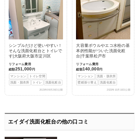
シンプルだけど使いやすい！
大容量ボウルやエコ水栓の基
そんな洗面化粧台とトイレで
本的性能がついた洗面化粧
す|大阪府大阪市淀川区
台|千葉県松戸市
リフォーム費用
リフォーム費用
251,000
140,000
総額
円
総額
円
マンション
トイレ空間
マンション
洗面・脱衣所
洗面・脱衣所
トイレ
洗面化粧台
壁紙張り替え
洗面化粧台
2023年09月28日公開
2023年10月10日公開
エイダイ洗面化粧台の他の口コミ