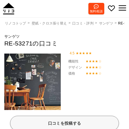
無料相談
RE-53
リノコトップ
壁紙・クロス張り替え
口コミ・評判
サンゲツ
サンゲツ
RE-53271の口コミ
4.5
機能性
デザイン
価格
口コミを投稿する