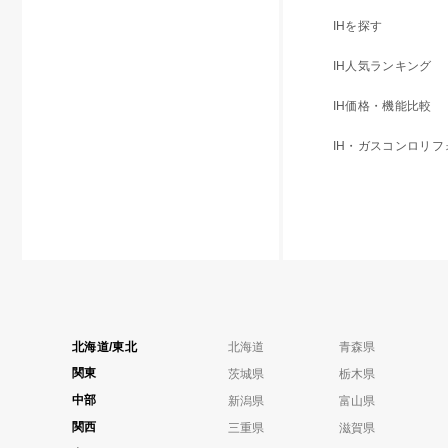
IHを探す
IH人気ランキング
IH価格・機能比較
IH・ガスコンロリ
北海道/東北
北海道
青森県
関東
茨城県
栃木県
中部
新潟県
富山県
関西
三重県
滋賀県