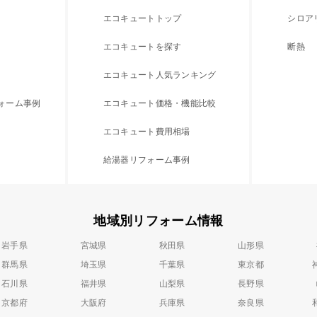
エコキュートトップ
シロア
エコキュートを探す
断熱
エコキュート人気ランキング
フォーム事例
エコキュート価格・機能比較
エコキュート費用相場
給湯器リフォーム事例
地域別リフォーム情報
岩手県
宮城県
秋田県
山形県
群馬県
埼玉県
千葉県
東京都
石川県
福井県
山梨県
長野県
京都府
大阪府
兵庫県
奈良県