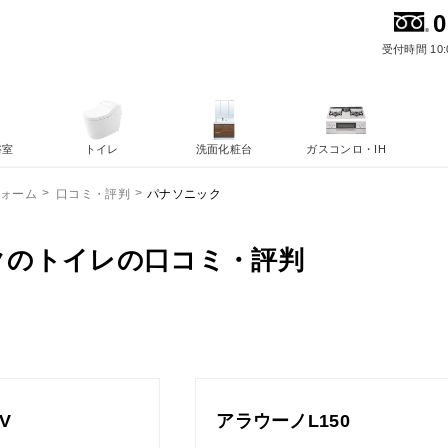
0
受付時間 10:
浴室
トイレ
洗面化粧台
ガスコンロ・IH
パナソニック
フォーム
口コミ・評判
クのトイレの口コミ・評判
V
アラウーノL150