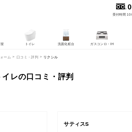
0
受付時間 10:
浴室
トイレ
洗面化粧台
ガスコンロ・IH
リクシル
フォーム
口コミ・評判
トイレの口コミ・評判
サティスS