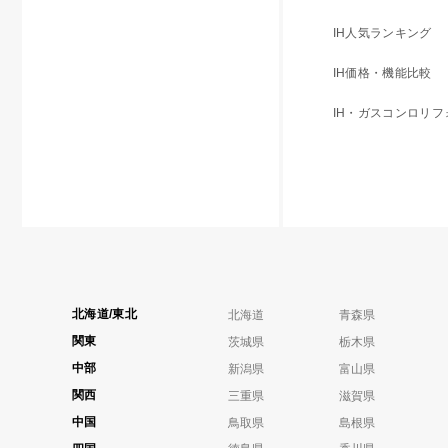
IH人気ランキング
IH価格・機能比較
IH・ガスコンロリ
北海道/東北
北海道
青森県
関東
茨城県
栃木県
中部
新潟県
富山県
関西
三重県
滋賀県
中国
鳥取県
島根県