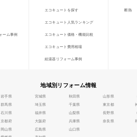
エコキュートを探す
断熱
エコキュート人気ランキング
フォーム事例
エコキュート価格・機能比較
エコキュート費用相場
給湯器リフォーム事例
地域別リフォーム情報
岩手県
宮城県
秋田県
山形県
群馬県
埼玉県
千葉県
東京都
石川県
福井県
山梨県
長野県
京都府
大阪府
兵庫県
奈良県
岡山県
広島県
山口県