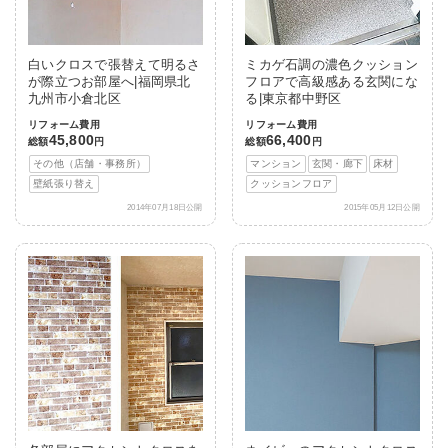
白いクロスで張替えて明るさ
ミカゲ石調の濃色クッション
が際立つお部屋へ|福岡県北
フロアで高級感ある玄関にな
九州市小倉北区
る|東京都中野区
リフォーム費用
リフォーム費用
45,800
66,400
総額
円
総額
円
その他（店舗・事務所）
マンション
玄関・廊下
床材
壁紙張り替え
クッションフロア
2014年07月18日公開
2015年05月12日公開