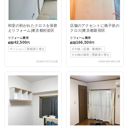
和室の剥がれたクロスを張替
店舗のアクセントに格子状の
えリフォーム|東京都杉並区
クロス|東京都新宿区
リフォーム費用
リフォーム費用
42,500
166,500
総額
円
総額
円
マンション
壁紙張り替え
その他（店舗・事務所）
その他の場所
壁紙張り替え
2016年07月27日公開
2018年08月08日公開