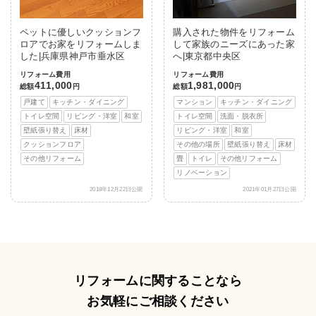
ペットに優しいクッションフ
購入された物件をリフォーム
ロアでお家をリフォームしま
して家族のニーズにあった家
した|兵庫県神戸市垂水区
へ|東京都中央区
リフォーム費用
リフォーム費用
411,000
1,981,000
総額
円
総額
円
戸建て
キッチン・ダイニング
マンション
キッチン・ダイニング
トイレ空間
リビング・洋室
和室
トイレ空間
洗面・脱衣所
壁紙張り替え
床材
リビング・洋室
和室
クッションフロア
その他の場所
壁紙張り替え
床材
その他リフォーム
畳
トイレ
その他リフォーム
リノベーション
2018年12月22日公開
2021年01月27日公開
リフォームに関することなら
お気軽にご相談ください