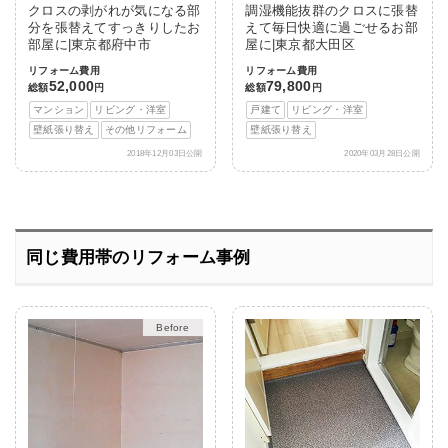
クロスの剥がれが気になる部
調湿機能抜群のクロスに張替
分を張替えてすっきりしたお
えて毎日快適に過ごせるお部
部屋に|東京都府中市
屋に|東京都大田区
リフォーム費用
リフォーム費用
52,000
79,800
総額
円
総額
円
マンション
リビング・洋室
戸建て
リビング・洋室
壁紙張り替え
その他リフォーム
壁紙張り替え
2018年12月03日公開
2020年03月28日公開
同じ費用帯のリフォーム事例
After