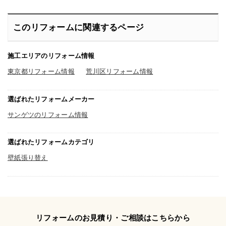
オシャレな感じにもなり・・・。リビ
ングもダイニングの一部に施工してま
すが、これもまた白一色よりもはるか
に色合いがオシャレになりました。壁
このリフォームに関連するページ
紙の機能的なことはよくわかりません
が、夫婦で満足してます。
施工エリアのリフォーム情報
東京都リフォーム情報
荒川区リフォーム情報
選ばれたリフォームメーカー
サンゲツのリフォーム情報
選ばれたリフォームカテゴリ
壁紙張り替え
リフォームのお見積り・ご相談はこちらから