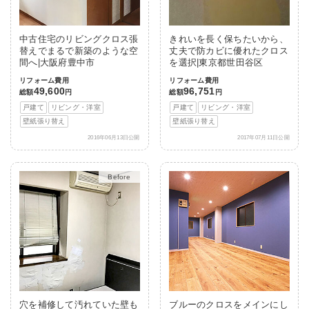
中古住宅のリビングクロス張
きれいを長く保ちたいから、
替えでまるで新築のような空
丈夫で防カビに優れたクロス
間へ|大阪府豊中市
を選択|東京都世田谷区
リフォーム費用
リフォーム費用
49,600
96,751
総額
円
総額
円
戸建て
リビング・洋室
戸建て
リビング・洋室
壁紙張り替え
壁紙張り替え
2016年06月13日公開
2017年07月11日公開
After
穴を補修して汚れていた壁も
ブルーのクロスをメインにし