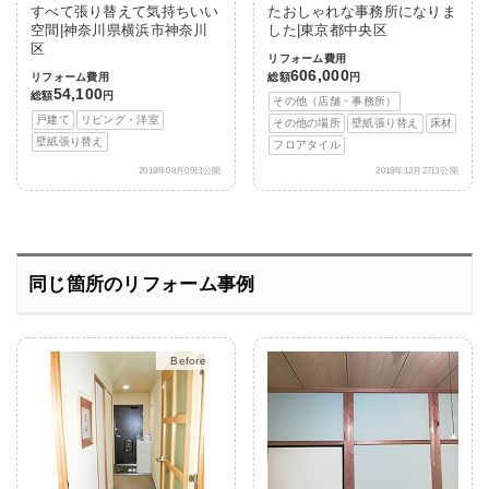
すべて張り替えて気持ちいい
たおしゃれな事務所になりま
空間|神奈川県横浜市神奈川
した|東京都中央区
区
リフォーム費用
606,000
リフォーム費用
総額
円
54,100
総額
円
その他（店舗・事務所）
戸建て
リビング・洋室
その他の場所
壁紙張り替え
床材
壁紙張り替え
フロアタイル
2018年08月09日公開
2018年12月27日公開
同じ箇所のリフォーム事例
After