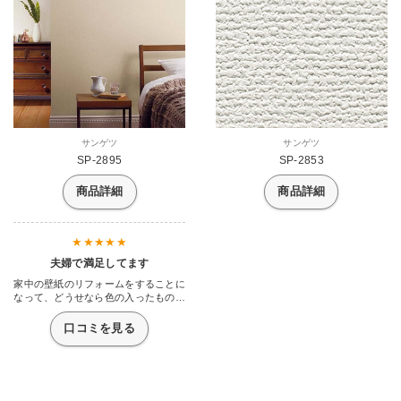
サンゲツ
サンゲツ
SP-2895
SP-2853
商品詳細
商品詳細
夫婦で満足してます
家中の壁紙のリフォームをすることに
なって、どうせなら色の入ったものも
使いたいと妻から言われすすめられた
びが、グレーの壁紙。しかも、寝室は
口コミを見る
壁全面。え・・微妙かも・・・と思っ
てました。それなら白でいいだろう
と。まあ寝室なら失敗しても誰も見な
いのでいいかと折れました。実際形に
なったら、案外しっくりきてちょっと