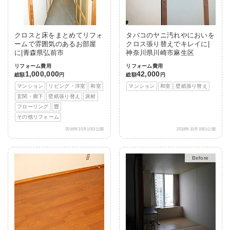
クロスと床をまとめてリフォ
タバコのヤニ汚れやにおいを
ームで雰囲気のあるお部屋
クロス張り替えでキレイに|
に|青森県弘前市
神奈川県川崎市麻生区
リフォーム費用
リフォーム費用
1,000,000
42,000
総額
円
総額
円
マンション
リビング・洋室
和室
マンション
和室
壁紙張り替え
玄関・廊下
壁紙張り替え
床材
フローリング
畳
その他リフォーム
2016年10月10日公開
2018年10月19日公開
After