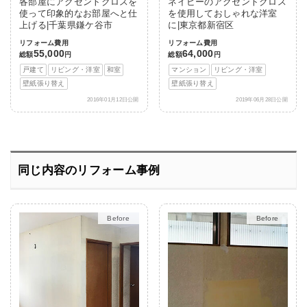
各部屋にアクセントクロスを
ネイビーのアクセントクロス
使って印象的なお部屋へと仕
を使用しておしゃれな洋室
上げる|千葉県鎌ケ谷市
に|東京都新宿区
リフォーム費用
リフォーム費用
55,000
64,000
総額
円
総額
円
戸建て
リビング・洋室
和室
マンション
リビング・洋室
壁紙張り替え
壁紙張り替え
2016年01月12日公開
2019年06月28日公開
同じ内容のリフォーム事例
After
After