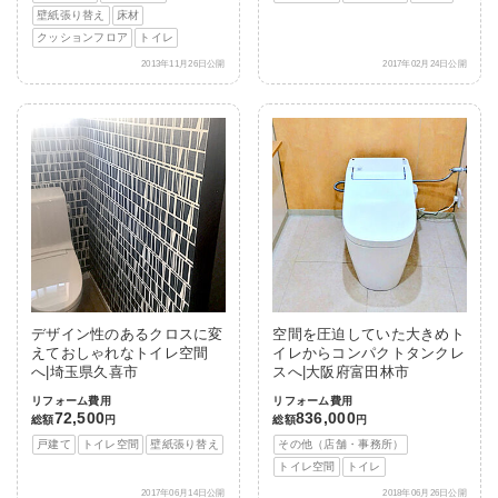
壁紙張り替え
床材
クッションフロア
トイレ
2013年11月26日公開
2017年02月24日公開
デザイン性のあるクロスに変
空間を圧迫していた大きめト
えておしゃれなトイレ空間
イレからコンパクトタンクレ
へ|埼玉県久喜市
スへ|大阪府富田林市
リフォーム費用
リフォーム費用
72,500
836,000
総額
円
総額
円
戸建て
トイレ空間
壁紙張り替え
その他（店舗・事務所）
トイレ空間
トイレ
2017年06月14日公開
2018年06月26日公開