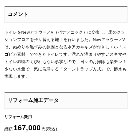
コメント
トイレをNewアラウーノV（パナソニック）に交換し、床のクッ
ションフロアを張り替える施工を行いました。NewアラウーノV
は、ぬめりや黒ずみの原因となる水アカやキズが付きにくい「ス
ゴピカ素材」でできたトイレです。汚れが溜まりやすいスキマや
トイレ独特のくびれもない形状なので、日々のお掃除も楽チン！
少ない水量で一気に洗浄する「ターントラップ方式」で、節水も
実現します。
リフォーム施工データ
リフォーム費用
167,000
総額
円(税込)