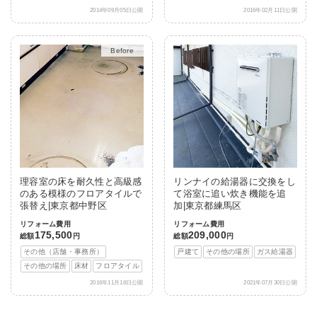
2014年09月05日公開
2016年02月11日公開
After
理容室の床を耐久性と高級感
リンナイの給湯器に交換をし
のある模様のフロアタイルで
て浴室に追い炊き機能を追
張替え|東京都中野区
加|東京都練馬区
リフォーム費用
リフォーム費用
175,500
209,000
総額
円
総額
円
その他（店舗・事務所）
戸建て
その他の場所
ガス給湯器
その他の場所
床材
フロアタイル
2016年11月18日公開
2021年07月30日公開