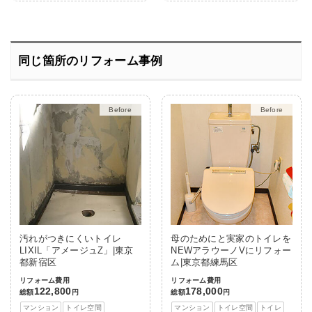
同じ箇所のリフォーム事例
After
After
汚れがつきにくいトイレ
母のためにと実家のトイレを
LIXIL「アメージュZ」|東京
NEWアラウーノVにリフォー
都新宿区
ム|東京都練馬区
リフォーム費用
リフォーム費用
122,800
178,000
総額
円
総額
円
マンション
トイレ空間
マンション
トイレ空間
トイレ