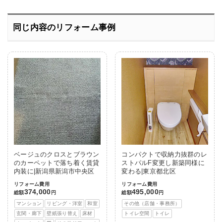
同じ内容のリフォーム事例
ベージュのクロスとブラウン
コンパクトで収納力抜群のレ
のカーペットで落ち着く賃貸
ストパルF変更し新築同様に
内装に|新潟県新潟市中央区
変わる|東京都北区
リフォーム費用
リフォーム費用
374,000
495,000
総額
円
総額
円
マンション
リビング・洋室
和室
その他（店舗・事務所）
玄関・廊下
壁紙張り替え
床材
トイレ空間
トイレ