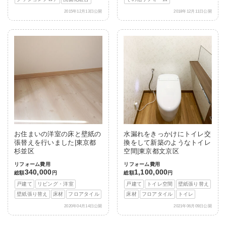
2015年12月13日公開
2018年12月11日公開
お住まいの洋室の床と壁紙の
水漏れをきっかけにトイレ交
張替えを行いました|東京都
換をして新築のようなトイレ
杉並区
空間|東京都文京区
リフォーム費用
リフォーム費用
340,000
1,100,000
総額
円
総額
円
戸建て
リビング・洋室
戸建て
トイレ空間
壁紙張り替え
壁紙張り替え
床材
フロアタイル
床材
フロアタイル
トイレ
2020年04月14日公開
2021年06月09日公開