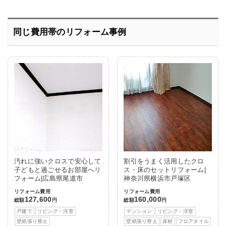
同じ費用帯のリフォーム事例
汚れに強いクロスで安心して
割引をうまく活用したクロ
子どもと過ごせるお部屋へリ
ス・床のセットリフォーム|
フォーム|広島県尾道市
神奈川県横浜市戸塚区
リフォーム費用
リフォーム費用
127,600
160,000
総額
円
総額
円
戸建て
リビング・洋室
マンション
リビング・洋室
壁紙張り替え
壁紙張り替え
床材
フロアタイル