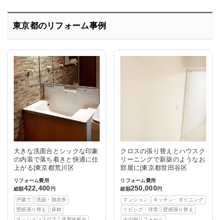
東京都のリフォーム事例
大きな洗面台とシックな印象
クロスの張り替えとハウスク
の内装で落ち着きと快適に仕
リーニングで新築のようなお
上がる|東京都荒川区
部屋に|東京都世田谷区
リフォーム費用
リフォーム費用
422,400
250,000
総額
円
総額
円
戸建て
洗面・脱衣所
マンション
キッチン・ダイニング
壁紙張り替え
床材
リビング・洋室
壁紙張り替え
クッションフロア
洗面化粧台
その他リフォーム