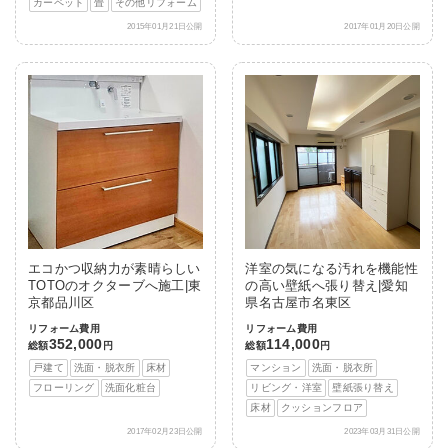
カーペット
畳
その他リフォーム
2015年01月21日公開
2017年01月20日公開
エコかつ収納力が素晴らしい
洋室の気になる汚れを機能性
TOTOのオクターブへ施工|東
の高い壁紙へ張り替え|愛知
京都品川区
県名古屋市名東区
リフォーム費用
リフォーム費用
352,000
114,000
総額
円
総額
円
戸建て
洗面・脱衣所
床材
マンション
洗面・脱衣所
フローリング
洗面化粧台
リビング・洋室
壁紙張り替え
床材
クッションフロア
2017年02月23日公開
2023年03月31日公開