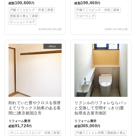
100,600
199,400
総額
円
総額
円
戸建て
リビング・洋室
和室
戸建て
リビング・洋室
床材
壁紙張り替え
床材
フローリング
クッションフロア
2015年04月13日公開
2015年11月20日公開
After
削れていた畳やクロスを張替
リクシルのリフォレならパッ
えてリラックス効果のある客
と交換して空間すっきり|愛
間に|東京都国立市
知県名古屋市南区
リフォーム費用
リフォーム費用
91,724
365,000
総額
円
総額
円
マンション
リビング・洋室
和室
戸建て
トイレ空間
壁紙張り替え