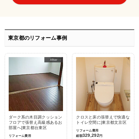
東京都のリフォーム事例
After
ダーク系の木目調クッション
クロスと床の張替えで快適な
フロアで張替え高級感あるお
トイレ空間に|東京都文京区
部屋へ|東京都台東区
リフォーム費用
329,292
リフォーム費用
総額
円