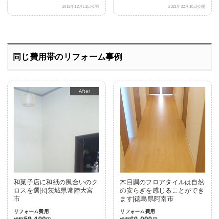
2018年12月11日公開
2021年02月10日公開
同じ費用帯のリフォーム事例
After
和菓子店に和紙の風合いのク
木目調のフロアタイルは自然
ロスを選択|茨城県常陸大宮
の安らぎを感じることができ
市
ます|徳島県阿南市
リフォーム費用
リフォーム費用
59,400
60,000