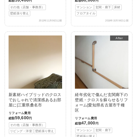
総額
円
総額
円
その他（店舗・事務所）
マンション
玄関・廊下
床材
壁紙張り替え
フロアタイル
2013年11月06日公開
2018年10月04日公開
After
新素材ハイブリッドのクロス
経年劣化で傷んだ玄関廊下の
でおしゃれで清潔感あるお部
壁紙・クロスを蘇らせるリフ
屋に|三重県桑名市
ォーム|愛知県名古屋市千種
区
リフォーム費用
59,600
総額
円
リフォーム費用
47,000
総額
円
その他（店舗・事務所）
マンション
玄関・廊下
リビング・洋室
壁紙張り替え
壁紙張り替え