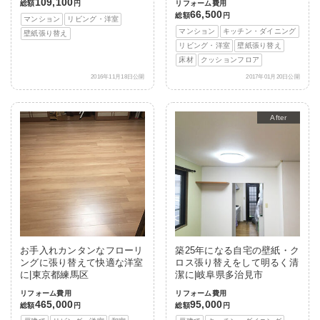
109,100
総額
円
リフォーム費用
66,500
総額
円
マンション
リビング・洋室
マンション
キッチン・ダイニング
壁紙張り替え
リビング・洋室
壁紙張り替え
床材
クッションフロア
2016年11月18日公開
2017年01月20日公開
After
お手入れカンタンなフローリ
築25年になる自宅の壁紙・ク
ングに張り替えて快適な洋室
ロス張り替えをして明るく清
に|東京都練馬区
潔に|岐阜県多治見市
リフォーム費用
リフォーム費用
465,000
95,000
総額
円
総額
円