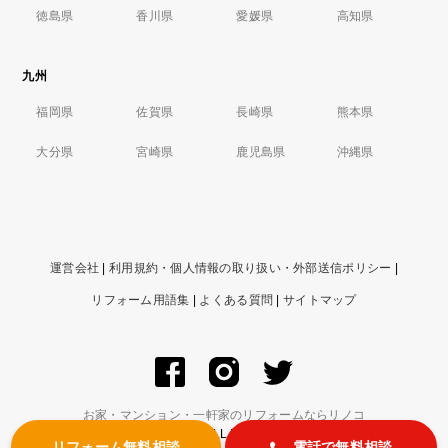
徳島県
香川県
愛媛県
高知県
九州
福岡県
佐賀県
長崎県
熊本県
大分県
宮崎県
鹿児島県
沖縄県
運営会社
|
利用規約・個人情報の取り扱い・外部送信ポリシー
|
リフォーム用語集
|
よくある質問
|
サイトマップ
お家・マンション・一軒家のリフォームならリノコ
© ZIGExN Co., Ltd. ALL RIGHTS RESERVED.
リフォーム無料相談
電話で無料相談