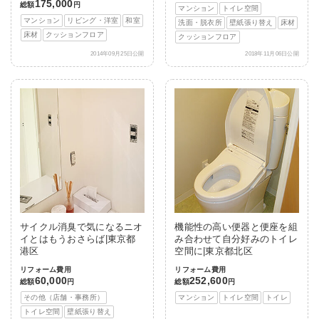
175,000
総額
円
マンション
トイレ空間
マンション
リビング・洋室
和室
洗面・脱衣所
壁紙張り替え
床材
床材
クッションフロア
クッションフロア
2014年09月25日公開
2018年11月06日公開
サイクル消臭で気になるニオ
機能性の高い便器と便座を組
イとはもうおさらば|東京都
み合わせて自分好みのトイレ
港区
空間に|東京都北区
リフォーム費用
リフォーム費用
60,000
252,600
総額
円
総額
円
その他（店舗・事務所）
マンション
トイレ空間
トイレ
トイレ空間
壁紙張り替え