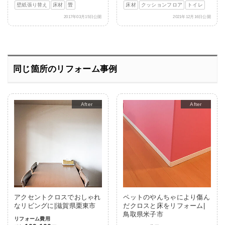
壁紙張り替え
床材
畳
床材
クッションフロア
トイレ
2017年03月15日公開
2021年12月16日公開
同じ箇所のリフォーム事例
After
After
アクセントクロスでおしゃれ
ペットのやんちゃにより傷ん
なリビングに|滋賀県栗東市
だクロスと床をリフォーム|
鳥取県米子市
リフォーム費用