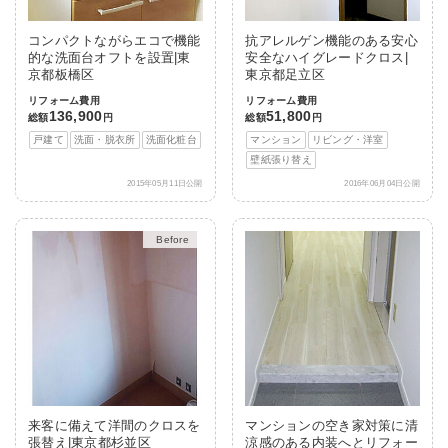
コンパクトながらエコで機能
抗アレルゲン機能のある安心
的な洗面台オフトを設置|東
安全なハイグレードクロス|
京都板橋区
東京都足立区
リフォーム費用
リフォーム費用
136,900
51,800
総額
円
総額
円
戸建て
洗面・脱衣所
洗面化粧台
マンション
リビング・洋室
壁紙張り替え
2015年05月11日公開
2016年06月04日公開
After
来客に備えて洋間のクロスを
マンションの空き家対策に清
張替え|東京都杉並区
涼感のある内装へとリフォー