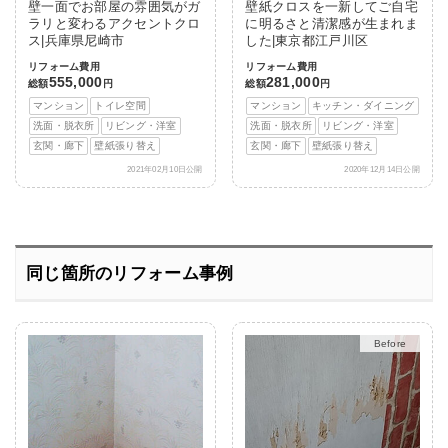
壁一面でお部屋の雰囲気がガ
壁紙クロスを一新してご自宅
ラリと変わるアクセントクロ
に明るさと清潔感が生まれま
ス|兵庫県尼崎市
した|東京都江戸川区
リフォーム費用
リフォーム費用
555,000
281,000
総額
円
総額
円
マンション
トイレ空間
マンション
キッチン・ダイニング
洗面・脱衣所
リビング・洋室
洗面・脱衣所
リビング・洋室
玄関・廊下
壁紙張り替え
玄関・廊下
壁紙張り替え
2021年02月10日公開
2020年12月14日公開
同じ箇所のリフォーム事例
After