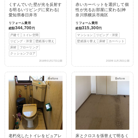
くすんでいた壁が光を反射す
赤いカーペットを選択して個
る明るいリビングに変わる|
性が光るお部屋に変わる|神
愛知県春日井市
奈川県横浜市南区
リフォーム費用
リフォーム費用
344,700
315,300
総額
円
総額
円
戸建て
トイレ空間
マンション
リビング・洋室
リビング・洋室
壁紙張り替え
壁紙張り替え
床材
カーペット
床材
フローリング
クッションフロア
2016年01月27日公開
2015年11月25日公開
After
After
老朽化したトイレをピュアレ
床とクロスを張替えて明るく