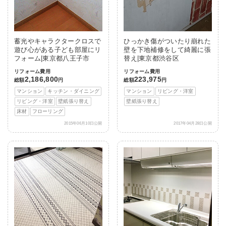
蓄光やキャラクタークロスで
ひっかき傷がついたり崩れた
遊び心がある子ども部屋にリ
壁を下地補修をして綺麗に張
フォーム|東京都八王子市
替え|東京都渋谷区
リフォーム費用
リフォーム費用
2,186,800
223,975
総額
円
総額
円
マンション
キッチン・ダイニング
マンション
リビング・洋室
リビング・洋室
壁紙張り替え
壁紙張り替え
床材
フローリング
2015年06月10日公開
2017年04月28日公開