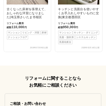
古くなった床材を張替えて、
キッチンと洗面台を使いやす
おしゃれな洋室になりまし
くお手入れしやすいものに交
た|埼玉県さいたま市桜区
換|東京都墨田区
リフォーム費用
リフォーム費用
110,000
950,000
総額
円
総額
円
マンション
リビング・洋室
床材
マンション
キッチン・ダイニング
クッションフロア
洗面・脱衣所
システムキッチン
洗面化粧台
2019年07月09日公開
2020年02月14日公開
リフォームに関することなら
お気軽にご相談ください
ご相談・お問い合わせ