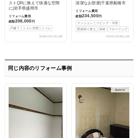
ストQRに換えて快適な空間
清潔なお部屋|千葉県船橋市
に|岩手県盛岡市
リフォーム費用
234,500
リフォーム費用
総額
円
208,000
総額
円
マンション
リビング・洋室
戸建て
トイレ空間
トイレ
壁紙張り替え
床材
フローリング
2018年10月19日公開
2021年01月08日公開
同じ内容のリフォーム事例
After