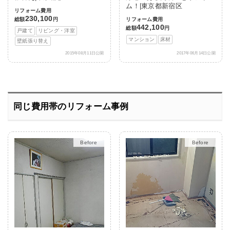
ム！|東京都新宿区
リフォーム費用
230,100
総額
円
リフォーム費用
442,100
総額
円
戸建て
リビング・洋室
マンション
床材
壁紙張り替え
2015年08月11日公開
2017年06月14日公開
同じ費用帯のリフォーム事例
After
After