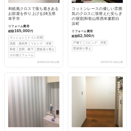
和紙風クロスで落ち着きある
コットンレースの優しい雰囲
お部屋を作り上げる|埼玉県
気のクロスに張替えた安らぎ
幸手市
の寝室|和歌山県西牟婁郡白
浜町
リフォーム費用
165,000
総額
円
リフォーム費用
62,500
総額
円
マンション
トイレ空間
戸建て
リビング・洋室
洗面・脱衣所
リビング・洋室
壁紙張り替え
和室
玄関・廊下
壁紙張り替え
その他リフォーム
2015年02月16日公開
2017年07月13日公開