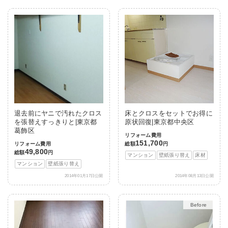
退去前にヤニで汚れたクロス
床とクロスをセットでお得に
を張替えすっきりと|東京都
原状回復|東京都中央区
葛飾区
リフォーム費用
151,700
リフォーム費用
総額
円
49,800
総額
円
マンション
壁紙張り替え
床材
マンション
壁紙張り替え
2014年01月17日公開
2014年08月13日公開
After