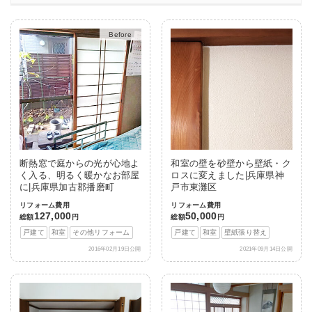
After
断熱窓で庭からの光が心地よ
和室の壁を砂壁から壁紙・ク
く入る、明るく暖かなお部屋
ロスに変えました|兵庫県神
に|兵庫県加古郡播磨町
戸市東灘区
リフォーム費用
リフォーム費用
127,000
50,000
総額
円
総額
円
戸建て
和室
その他リフォーム
戸建て
和室
壁紙張り替え
2016年02月19日公開
2021年09月14日公開