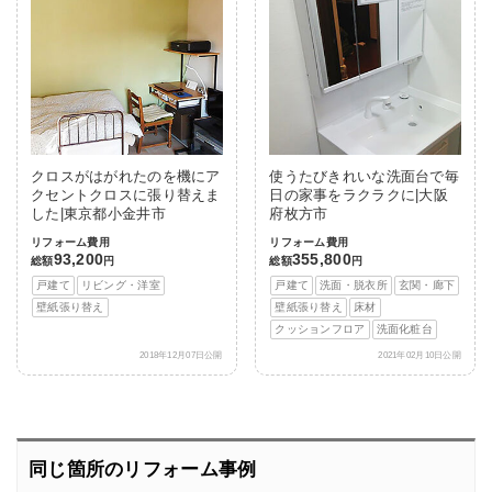
クロスがはがれたのを機にア
使うたびきれいな洗面台で毎
クセントクロスに張り替えま
日の家事をラクラクに|大阪
した|東京都小金井市
府枚方市
リフォーム費用
リフォーム費用
93,200
355,800
総額
円
総額
円
戸建て
リビング・洋室
戸建て
洗面・脱衣所
玄関・廊下
壁紙張り替え
壁紙張り替え
床材
クッションフロア
洗面化粧台
2018年12月07日公開
2021年02月10日公開
同じ箇所のリフォーム事例