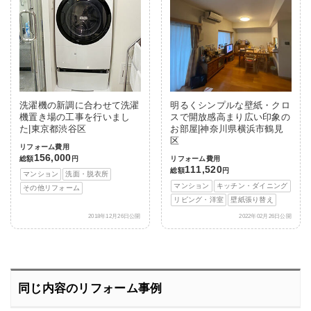
洗濯機の新調に合わせて洗濯
明るくシンプルな壁紙・クロ
機置き場の工事を行いまし
スで開放感高まり広い印象の
た|東京都渋谷区
お部屋|神奈川県横浜市鶴見
区
リフォーム費用
156,000
総額
円
リフォーム費用
111,520
総額
円
マンション
洗面・脱衣所
マンション
キッチン・ダイニング
その他リフォーム
リビング・洋室
壁紙張り替え
2018年12月26日公開
2022年02月26日公開
同じ内容のリフォーム事例