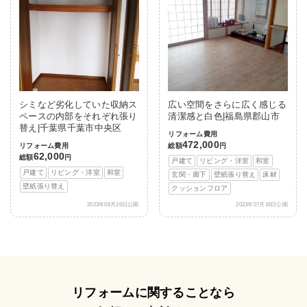
シミなど劣化していた収納ス
広い空間をさらに広く感じる
ペースの内部をそれぞれ張り
清潔感と白色|福島県郡山市
替え|千葉県千葉市中央区
リフォーム費用
472,000
リフォーム費用
総額
円
62,000
総額
円
戸建て
リビング・洋室
和室
戸建て
リビング・洋室
和室
玄関・廊下
壁紙張り替え
床材
壁紙張り替え
クッションフロア
2023年06月26日公開
2023年07月18日公開
リフォームに関することなら