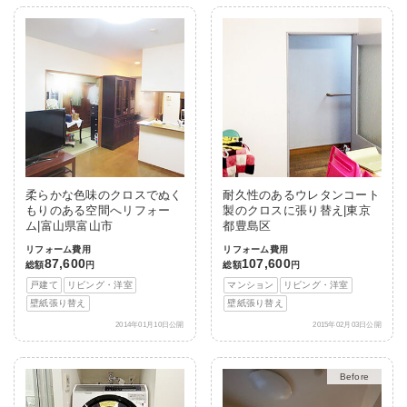
柔らかな色味のクロスでぬく
耐久性のあるウレタンコート
もりのある空間へリフォー
製のクロスに張り替え|東京
ム|富山県富山市
都豊島区
リフォーム費用
リフォーム費用
87,600
107,600
総額
円
総額
円
戸建て
リビング・洋室
マンション
リビング・洋室
壁紙張り替え
壁紙張り替え
2014年01月10日公開
2015年02月03日公開
After