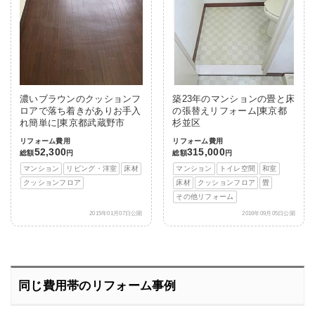
濃いブラウンのクッションフ
築23年のマンションの畳と床
ロアで落ち着きがありお手入
の張替えリフォーム|東京都
れ簡単に|東京都武蔵野市
杉並区
リフォーム費用
リフォーム費用
52,300
315,000
総額
円
総額
円
マンション
リビング・洋室
床材
マンション
トイレ空間
和室
クッションフロア
床材
クッションフロア
畳
その他リフォーム
2015年01月07日公開
2016年09月05日公開
同じ費用帯のリフォーム事例