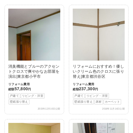
消臭機能とブルーのアクセン
リフォームにおすすめ！優し
トクロスで爽やかなお部屋を
いクリーム色のクロスに張り
演出|東京都小平市
替え|東京都渋谷区
リフォーム費用
リフォーム費用
57,800
237,300
総額
円
総額
円
戸建て
リビング・洋室
戸建て
リビング・洋室
壁紙張り替え
壁紙張り替え
床材
カーペット
2015年12月10日公開
2018年11月14日公開