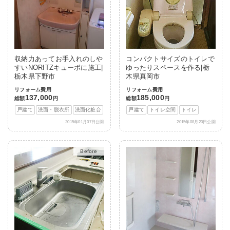
収納力あってお手入れのしや
コンパクトサイズのトイレで
すいNORITZキューボに施工|
ゆったりスペースを作る|栃
栃木県下野市
木県真岡市
リフォーム費用
リフォーム費用
137,000
185,000
総額
円
総額
円
戸建て
洗面・脱衣所
洗面化粧台
戸建て
トイレ空間
トイレ
2015年01月07日公開
2015年08月20日公開
After