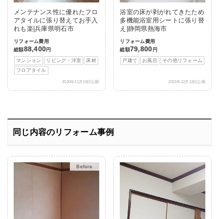
メンテナンス性に優れたフロ
浴室の床が剥がれてきたため
アタイルに張り替えてお手入
多機能浴室用シートに張り替
れも楽|兵庫県明石市
え|静岡県熱海市
リフォーム費用
リフォーム費用
88,400
79,800
総額
円
総額
円
マンション
リビング・洋室
床材
戸建て
お風呂
その他リフォーム
フロアタイル
2020年11月18日公開
2021年12月13日公開
同じ内容のリフォーム事例
After