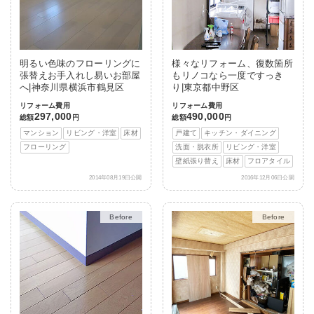
明るい色味のフローリングに
様々なリフォーム、復数箇所
張替えお手入れし易いお部屋
もリノコなら一度ですっき
へ|神奈川県横浜市鶴見区
り|東京都中野区
リフォーム費用
リフォーム費用
297,000
490,000
総額
円
総額
円
マンション
リビング・洋室
床材
戸建て
キッチン・ダイニング
フローリング
洗面・脱衣所
リビング・洋室
壁紙張り替え
床材
フロアタイル
2014年08月19日公開
2016年12月06日公開
After
After