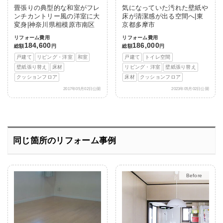
畳張りの典型的な和室がフレ
気になっていた汚れた壁紙や
ンチカントリー風の洋室に大
床が清潔感が出る空間へ|東
変身|神奈川県相模原市南区
京都多摩市
リフォーム費用
リフォーム費用
184,600
186,000
総額
円
総額
円
戸建て
リビング・洋室
和室
戸建て
トイレ空間
壁紙張り替え
床材
リビング・洋室
壁紙張り替え
クッションフロア
床材
クッションフロア
2017年05月02日公開
2023年05月02日公開
同じ箇所のリフォーム事例
After