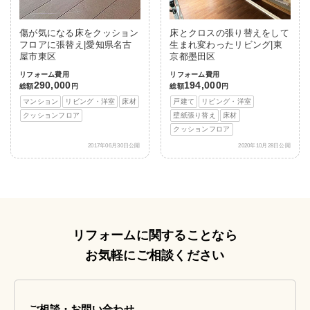
傷が気になる床をクッション
床とクロスの張り替えをして
フロアに張替え|愛知県名古
生まれ変わったリビング|東
屋市東区
京都墨田区
リフォーム費用
リフォーム費用
290,000
194,000
総額
円
総額
円
マンション
リビング・洋室
床材
戸建て
リビング・洋室
クッションフロア
壁紙張り替え
床材
クッションフロア
2017年06月30日公開
2020年10月28日公開
リフォームに関することなら
お気軽にご相談ください
ご相談・お問い合わせ