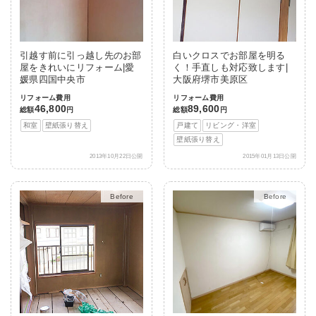
引越す前に引っ越し先のお部
白いクロスでお部屋を明る
屋をきれいにリフォーム|愛
く！手直しも対応致します|
媛県四国中央市
大阪府堺市美原区
リフォーム費用
リフォーム費用
46,800
89,600
総額
円
総額
円
和室
壁紙張り替え
戸建て
リビング・洋室
壁紙張り替え
2013年10月22日公開
2015年01月13日公開
After
After