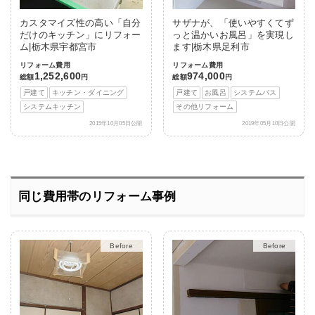
カスタマイズ性の高い「自分
サザナが、「使いやすくてず
だけのキッチン」にリフォー
っと温かいお風呂」を実現し
ム|栃木県宇都宮市
ます|栃木県足利市
リフォーム費用
リフォーム費用
1,252,600
974,000
総額
円
総額
円
戸建て
キッチン・ダイニング
戸建て
お風呂
システムバス
システムキッチン
その他リフォーム
2015年10月05日公開
2019年05月10日公開
同じ費用帯のリフォーム事例
After
After