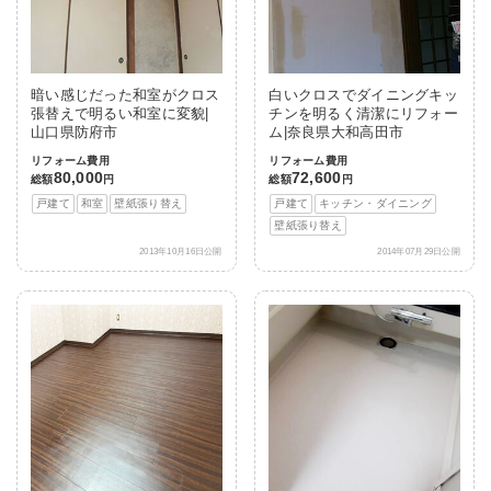
暗い感じだった和室がクロス
白いクロスでダイニングキッ
張替えで明るい和室に変貌|
チンを明るく清潔にリフォー
山口県防府市
ム|奈良県大和高田市
リフォーム費用
リフォーム費用
80,000
72,600
総額
円
総額
円
戸建て
和室
壁紙張り替え
戸建て
キッチン・ダイニング
壁紙張り替え
2013年10月16日公開
2014年07月29日公開