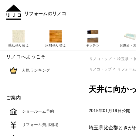
リフォームのリノコ
壁紙張り替え
床材張り替え
キッチン
お風呂・
リノコへようこそ
リノコトップ
埼玉県
リノコトップ
リフォー
人気ランキング
天井に向か
ご案内
2015年01月19日公開
ショールーム予約
リフォーム費用相場
埼玉県比企郡ときが