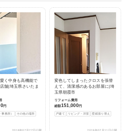
愛く中身も高機能で
変色してしまったクロスを張替
店舗|埼玉県さいたま
えて、清潔感のあるお部屋に|埼
玉県朝霞市
用
リフォーム費用
00
151,000
円
総額
円
・事務所）
その他の場所
戸建て
リビング・洋室
壁紙張り替え
2018年07月27日公開
2019年07月11日公開