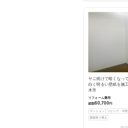
ヤニ焼けで暗くなっ
白く明るい壁紙を施工
木市
リフォーム費用
60,700
総額
円
マンション
リビング・洋室
壁紙張り替え
201