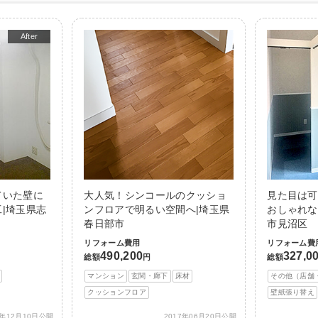
After
ていた壁に
大人気！シンコールのクッショ
見た目は可
|埼玉県志
ンフロアで明るい空間へ|埼玉県
おしゃれな
春日部市
市見沼区
リフォーム費用
リフォーム費
490,200
327,0
総額
円
総額
マンション
玄関・廊下
床材
その他（店舗
クッションフロア
壁紙張り替え
5年12月10日公開
2017年06月20日公開