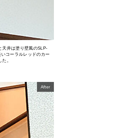
と天井は塗り壁風のSLP-
淡いコーラルレッドのカー
した。
After