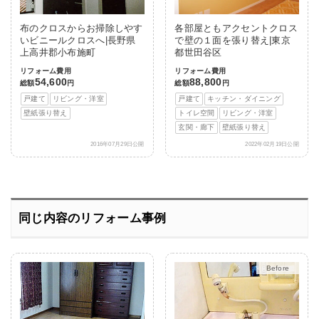
布のクロスからお掃除しやす
各部屋ともアクセントクロス
いビニールクロスへ|長野県
で壁の１面を張り替え|東京
上高井郡小布施町
都世田谷区
リフォーム費用
リフォーム費用
54,600
88,800
総額
円
総額
円
戸建て
リビング・洋室
戸建て
キッチン・ダイニング
壁紙張り替え
トイレ空間
リビング・洋室
玄関・廊下
壁紙張り替え
2016年07月29日公開
2022年02月19日公開
同じ内容のリフォーム事例
After