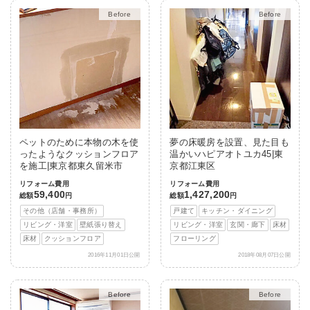
After
After
ペットのために本物の木を使
夢の床暖房を設置、見た目も
ったようなクッションフロア
温かいハピアオトユカ45|東
を施工|東京都東久留米市
京都江東区
リフォーム費用
リフォーム費用
59,400
1,427,200
総額
円
総額
円
その他（店舗・事務所）
戸建て
キッチン・ダイニング
リビング・洋室
壁紙張り替え
リビング・洋室
玄関・廊下
床材
床材
クッションフロア
フローリング
2016年11月01日公開
2018年08月07日公開
After
After