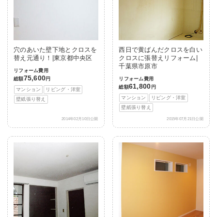
穴のあいた壁下地とクロスを
西日で黄ばんだクロスを白い
替え元通り！|東京都中央区
クロスに張替えリフォーム|
千葉県市原市
リフォーム費用
75,600
総額
円
リフォーム費用
61,800
総額
円
マンション
リビング・洋室
マンション
リビング・洋室
壁紙張り替え
壁紙張り替え
2014年02月10日公開
2015年07月21日公開