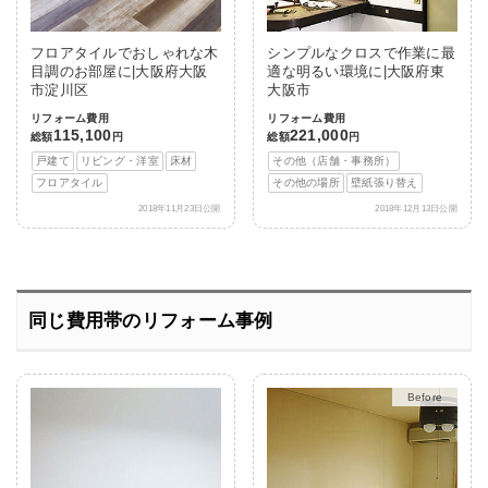
フロアタイルでおしゃれな木
シンプルなクロスで作業に最
目調のお部屋に|大阪府大阪
適な明るい環境に|大阪府東
市淀川区
大阪市
リフォーム費用
リフォーム費用
115,100
221,000
総額
円
総額
円
戸建て
リビング・洋室
床材
その他（店舗・事務所）
フロアタイル
その他の場所
壁紙張り替え
2018年11月23日公開
2018年12月13日公開
同じ費用帯のリフォーム事例
After