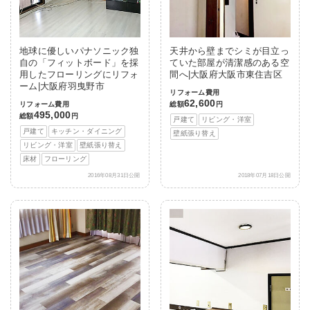
地球に優しいパナソニック独
天井から壁までシミが目立っ
自の「フィットボード」を採
ていた部屋が清潔感のある空
用したフローリングにリフォ
間へ|大阪府大阪市東住吉区
ーム|大阪府羽曳野市
リフォーム費用
62,600
リフォーム費用
総額
円
495,000
総額
円
戸建て
リビング・洋室
戸建て
キッチン・ダイニング
壁紙張り替え
リビング・洋室
壁紙張り替え
床材
フローリング
2016年08月31日公開
2018年07月18日公開