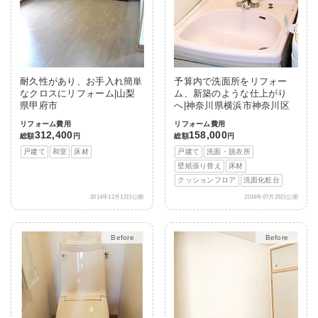
耐久性があり、お手入れ簡単
予算内で洗面所をリフォー
なクロスにリフォーム|山梨
ム、新築のような仕上がり
県甲府市
へ|神奈川県横浜市神奈川区
リフォーム費用
リフォーム費用
312,400
158,000
総額
円
総額
円
戸建て
和室
床材
戸建て
洗面・脱衣所
壁紙張り替え
床材
クッションフロア
洗面化粧台
2014年12月12日公開
2016年07月25日公開
After
After