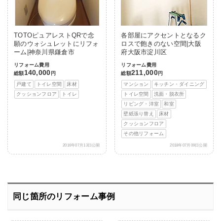
TOTOピュアレストQRで念
各部屋にアクセントとなるク
願のウォシュレットにリフォ
ロスで飽きのない空間|大阪
ーム|神奈川県鎌倉市
府大阪市淀川区
リフォーム費用
リフォーム費用
140,000
211,000
総額
円
総額
円
戸建て
トイレ空間
床材
マンション
キッチン・ダイニング
クッションフロア
トイレ
トイレ空間
洗面・脱衣所
リビング・洋室
和室
壁紙張り替え
床材
クッションフロア
その他リフォーム
2016年07月13日公開
2018年07月09日公開
同じ箇所のリフォーム事例