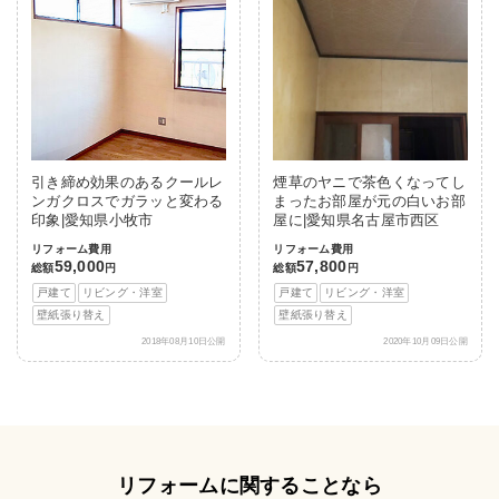
引き締め効果のあるクールレ
煙草のヤニで茶色くなってし
ンガクロスでガラッと変わる
まったお部屋が元の白いお部
印象|愛知県小牧市
屋に|愛知県名古屋市西区
リフォーム費用
リフォーム費用
59,000
57,800
総額
円
総額
円
戸建て
リビング・洋室
戸建て
リビング・洋室
壁紙張り替え
壁紙張り替え
2018年08月10日公開
2020年10月09日公開
リフォームに関することなら