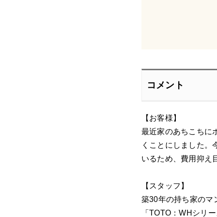
コメント
【お客様】
最近家のあちこちに
くことにしました。
いるため、費用抑え
【スタッフ】
築30年の持ち家の
「TOTO：WHシ