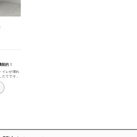
R
機能的！
トイレが壊れ
したてでそん
イレで有名な
ストを選択し
かった(失礼)
いい働きをし
うか。中が全
流れてくれて
実家で使って
こびりついて
た。それが掃
ね。