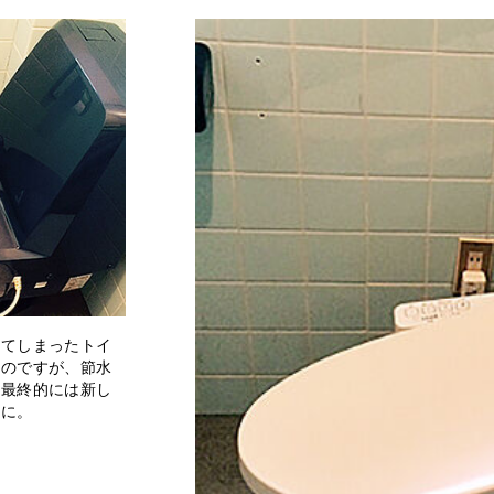
してしまったトイ
なのですが、節水
、最終的には新し
とに。