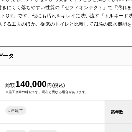
付きにくく落ちやすい性質の「セフィオンテクト」で「汚れを
レストQR」です。他にも汚れをキレイに洗い流す「トルネード
保てる工夫のほか、従来のトイレと比較して71%の節水機能
データ
140,000
総額
円(税込)
※施工当時の料金です。現在と異なる場合があります。
戸建て
築年数