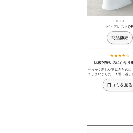
TOTO
ピュアレストQ
商品詳細
比較的安いのにかなり
せっかく新しい家にきたのに
てしまいました…！引っ越し
なに余裕がなかったのでト
TOTOの中からこのピュアレ
口コミを見る
ました。そんなに期待していな
のですが、思っていた以上に
てくれます。陶器なんでしょ
然汚れないんです。サラッと
気持ちいいくらいに元通り。
いた物はなんというか汚い話
取れないなんてことざらでし
除楽になりました