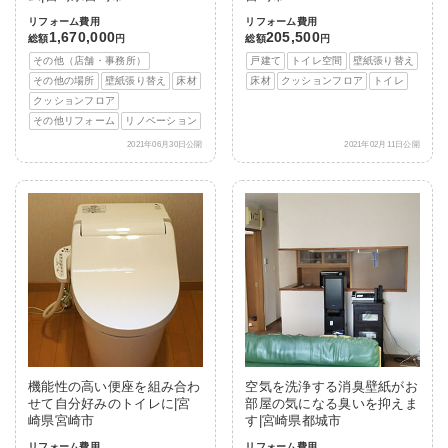
リフォーム費用
リフォーム費用
1,670,000
205,500
総額
円
総額
円
その他（店舗・事務所）
戸建て
トイレ空間
壁紙張り替え
その他の場所
壁紙張り替え
床材
床材
クッションフロア
トイレ
クッションフロア
その他リフォーム
リノベーション
2021年06月30日公開
2021年02月11日公開
機能性の高い便座を組み合わ
空気を洗浄する消臭壁紙がお
せて自分好みのトイレに|宮
部屋の気になる臭いを抑えま
崎県宮崎市
す|宮崎県都城市
リフォーム費用
リフォーム費用