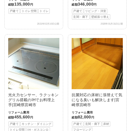
135,000
346,000
総額
円
総額
円
戸建て
トイレ空間
トイレ
戸建て
リビング・洋室
玄関・廊下
壁紙張り替え
2021年02月10日公開
2020年01月31日公開
光火力センサー、ラクッキン
抗菌対応の床材に張替えて気
グリル搭載のIHでお料理上
になる臭いも解決します|宮
手|宮崎県宮崎市
崎県宮崎市
リフォーム費用
リフォーム費用
455,600
82,000
総額
円
総額
円
戸建て
キッチン・ダイニング
戸建て
玄関・廊下
床材
トイレ空間
IH・ガスコンロ
フローリング