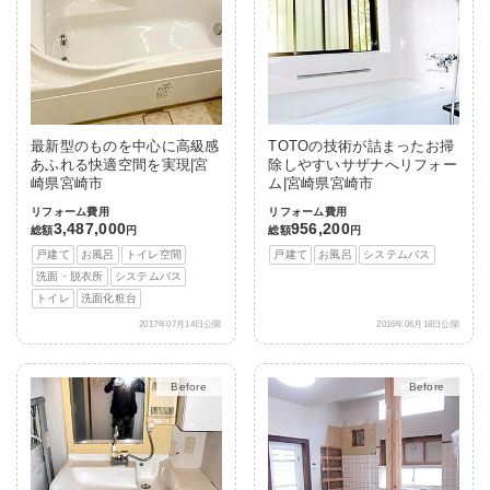
最新型のものを中心に高級感
TOTOの技術が詰まったお掃
あふれる快適空間を実現|宮
除しやすいサザナへリフォー
崎県宮崎市
ム|宮崎県宮崎市
リフォーム費用
リフォーム費用
3,487,000
956,200
総額
円
総額
円
戸建て
お風呂
トイレ空間
戸建て
お風呂
システムバス
洗面・脱衣所
システムバス
トイレ
洗面化粧台
2017年07月14日公開
2016年06月18日公開
After
After