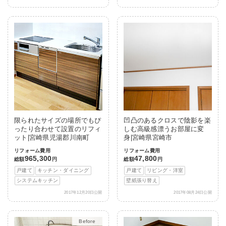
限られたサイズの場所でもぴ
凹凸のあるクロスで陰影を楽
ったり合わせて設置のリフィ
しむ高級感漂うお部屋に変
ット|宮崎県児湯郡川南町
身|宮崎県宮崎市
リフォーム費用
リフォーム費用
965,300
47,800
総額
円
総額
円
戸建て
キッチン・ダイニング
戸建て
リビング・洋室
システムキッチン
壁紙張り替え
2017年12月20日公開
2017年08月24日公開
After