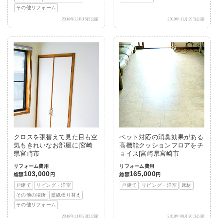
その他リフォーム
2018年12月15日公開
2018年11月29日公開
クロスを張替えて見た目も空
ペット対応の消臭効果がある
気もきれいなお部屋に|宮崎
高機能クッションフロアをチ
県宮崎市
ョイス|宮崎県宮崎市
リフォーム費用
リフォーム費用
103,000
165,000
総額
円
総額
円
戸建て
リビング・洋室
戸建て
リビング・洋室
床材
その他の場所
壁紙張り替え
その他リフォーム
2018年11月23日公開
2018年08月30日公開