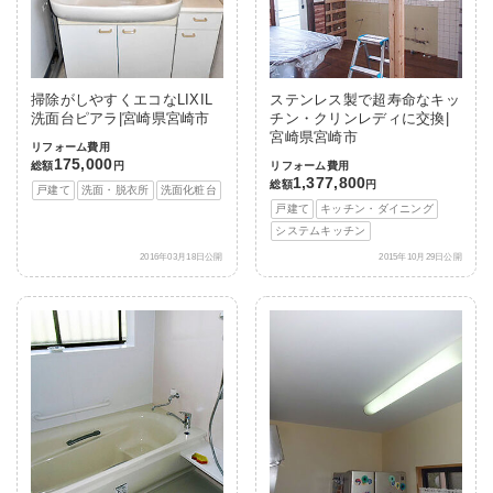
掃除がしやすくエコなLIXIL
ステンレス製で超寿命なキッ
洗面台ピアラ|宮崎県宮崎市
チン・クリンレディに交換|
宮崎県宮崎市
リフォーム費用
175,000
総額
円
リフォーム費用
1,377,800
総額
円
戸建て
洗面・脱衣所
洗面化粧台
戸建て
キッチン・ダイニング
システムキッチン
2016年03月18日公開
2015年10月29日公開