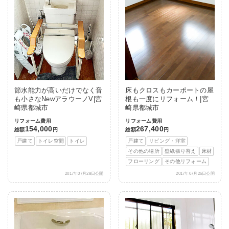
節水能力が高いだけでなく音
床もクロスもカーポートの屋
も小さなNewアラウーノV|宮
根も一度にリフォーム！|宮
崎県都城市
崎県都城市
リフォーム費用
リフォーム費用
154,000
267,400
総額
円
総額
円
戸建て
トイレ空間
トイレ
戸建て
リビング・洋室
その他の場所
壁紙張り替え
床材
フローリング
その他リフォーム
2017年07月28日公開
2017年07月26日公開