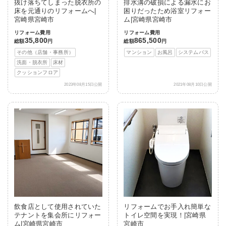
抜け落ちてしまった脱衣所の
排水溝の破損による漏水にお
床を元通りのリフォームへ|
困りだったため浴室リフォー
宮崎県宮崎市
ム|宮崎県宮崎市
リフォーム費用
リフォーム費用
35,800
865,500
総額
円
総額
円
その他（店舗・事務所）
マンション
お風呂
システムバス
洗面・脱衣所
床材
クッションフロア
2023年08月15日公開
2021年08月10日公開
飲食店として使用されていた
リフォームでお手入れ簡単な
テナントを集会所にリフォー
トイレ空間を実現！|宮崎県
ム|宮崎県宮崎市
宮崎市