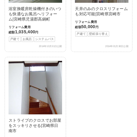
浴室換暖房乾燥機付きのいつ
天井のみのクロスリフォーム
も快適なお風呂へリフォー
も対応可能|宮崎県宮崎市
ム|宮崎県児湯郡高鍋町
リフォーム費用
50,000
リフォーム費用
総額
円
1,035,400
総額
円
戸建て
壁紙張り替え
戸建て
お風呂
システムバス
2014年10月31日公開
2014年01月30日公開
ストライプのクロスでお部屋
をスッキリさせる|宮崎県日
南市