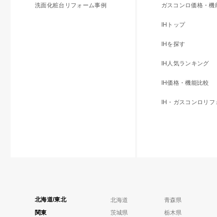
洗面化粧台リフォーム事例
ガスコンロ価格・機
IHトップ
IHを探す
IH人気ランキング
IH価格・機能比較
IH・ガスコンロリ
北海道/東北
北海道
青森県
関東
茨城県
栃木県