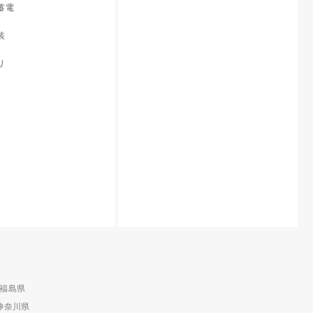
蓄電
装
リ
福島県
神奈川県