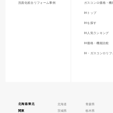
洗面化粧台リフォーム事例
ガスコンロ価格・機
IHトップ
IHを探す
IH人気ランキング
IH価格・機能比較
IH・ガスコンロリ
北海道/東北
北海道
青森県
関東
茨城県
栃木県