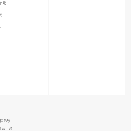
蓄電
装
リ
福島県
神奈川県