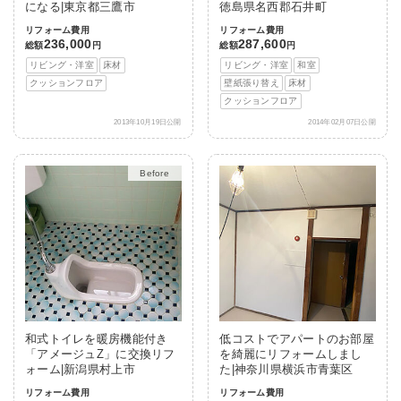
になる|東京都三鷹市
徳島県名西郡石井町
リフォーム費用
リフォーム費用
236,000
287,600
総額
円
総額
円
リビング・洋室
床材
リビング・洋室
和室
クッションフロア
壁紙張り替え
床材
クッションフロア
2013年10月19日公開
2014年02月07日公開
After
和式トイレを暖房機能付き
低コストでアパートのお部屋
「アメージュZ」に交換リフ
を綺麗にリフォームしまし
ォーム|新潟県村上市
た|神奈川県横浜市青葉区
リフォーム費用
リフォーム費用