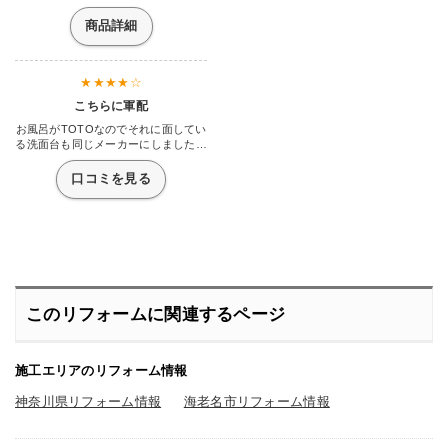
商品詳細
こちらに軍配
お風呂がTOTOなのでそれに面してい
る洗面台も同じメーカーにしました。
新しく出て形が似ているサクアという
洗面台でも良かったのですが、サイド
口コミを見る
の小物置きが広いのとワンプッシュで
排水できて排水口に流れるのが早いと
聞いたのでこのオクターブにしまし
た。何回か使ってみて感じましたが、
確かに排水口に流れるのが早いという
かスムーズな気がします。排水口に流
れたらゴミが…と、以前なら思ってい
ましたがこれになってから髪の毛なん
かも絡みとってくれるようになったの
このリフォームに関連するページ
で溜まったらそのままポイ。簡単に掃
除ができて助かっています。
施工エリアのリフォーム情報
神奈川県リフォーム情報
海老名市リフォーム情報