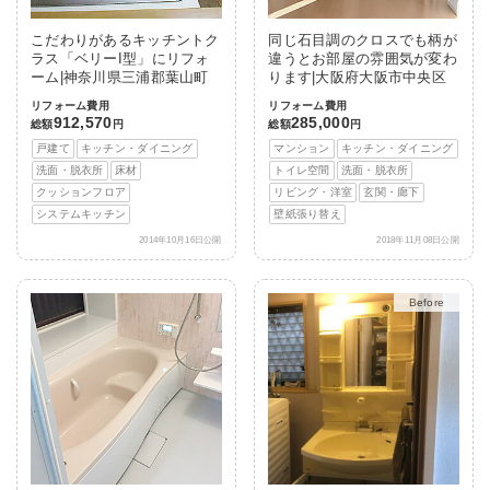
こだわりがあるキッチントク
同じ石目調のクロスでも柄が
ラス「ベリーI型」にリフォ
違うとお部屋の雰囲気が変わ
ーム|神奈川県三浦郡葉山町
ります|大阪府大阪市中央区
リフォーム費用
リフォーム費用
912,570
285,000
総額
円
総額
円
戸建て
キッチン・ダイニング
マンション
キッチン・ダイニング
洗面・脱衣所
床材
トイレ空間
洗面・脱衣所
クッションフロア
リビング・洋室
玄関・廊下
システムキッチン
壁紙張り替え
2014年10月16日公開
2018年11月08日公開
After