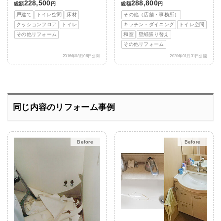
228,500
288,800
総額
円
総額
円
戸建て
トイレ空間
床材
その他（店舗・事務所）
クッションフロア
トイレ
キッチン・ダイニング
トイレ空間
その他リフォーム
和室
壁紙張り替え
その他リフォーム
2016年08月06日公開
2020年01月31日公開
同じ内容のリフォーム事例
After
After