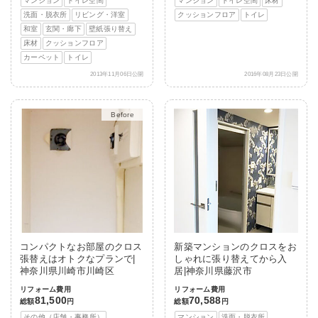
マンション
トイレ空間
マンション
トイレ空間
床材
洗面・脱衣所
リビング・洋室
クッションフロア
トイレ
和室
玄関・廊下
壁紙張り替え
床材
クッションフロア
カーペット
トイレ
2013年11月06日公開
2016年08月23日公開
After
コンパクトなお部屋のクロス
新築マンションのクロスをお
張替えはオトクなプランで|
しゃれに張り替えてから入
神奈川県川崎市川崎区
居|神奈川県藤沢市
リフォーム費用
リフォーム費用
81,500
70,588
総額
円
総額
円
その他（店舗・事務所）
マンション
洗面・脱衣所