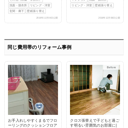
洗面・脱衣所
リビング・洋室
リビング・洋室
壁紙張り替え
玄関・廊下
壁紙張り替え
2016年11月04日公開
2018年12月08日公開
同じ費用帯のリフォーム事例
After
お手入れしやすくまるでフロ
クロス張替えで子どもと過ご
ーリングのクッションフロア
す明るい雰囲気のお部屋に|