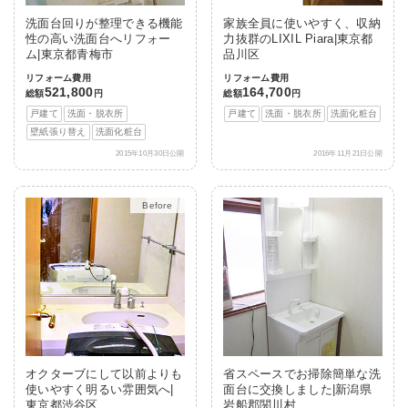
洗面台回りが整理できる機能
家族全員に使いやすく、収納
性の高い洗面台へリフォー
力抜群のLIXIL Piara|東京都
ム|東京都青梅市
品川区
リフォーム費用
リフォーム費用
521,800
164,700
総額
円
総額
円
戸建て
洗面・脱衣所
戸建て
洗面・脱衣所
洗面化粧台
壁紙張り替え
洗面化粧台
2015年10月30日公開
2016年11月21日公開
After
オクターブにして以前よりも
省スペースでお掃除簡単な洗
使いやすく明るい雰囲気へ|
面台に交換しました|新潟県
東京都渋谷区
岩船郡関川村