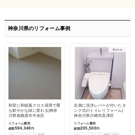
神奈川県のリフォーム事例
After
和室に和紙風クロス採用で畳
左側に洗浄レバーが付いたタ
も鮮やかな緑に変わる|神奈
ンク式のトイレリフォーム|
川県相模原市中央区
神奈川県川崎市高津区
リフォーム費用
リフォーム費用
594,348
205,500
総額
円
総額
円