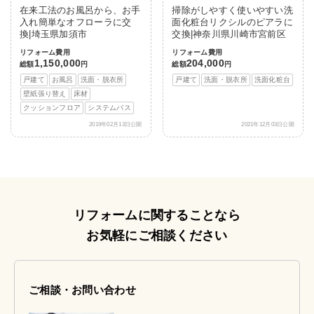
在来工法のお風呂から、お手
掃除がしやすく使いやすい洗
入れ簡単なオフローラに交
面化粧台リクシルのピアラに
換|埼玉県加須市
交換|神奈川県川崎市宮前区
リフォーム費用
リフォーム費用
1,150,000
204,000
総額
円
総額
円
戸建て
お風呂
洗面・脱衣所
戸建て
洗面・脱衣所
洗面化粧台
壁紙張り替え
床材
クッションフロア
システムバス
2019年02月13日公開
2021年12月03日公開
リフォームに関することなら
お気軽にご相談ください
ご相談・お問い合わせ