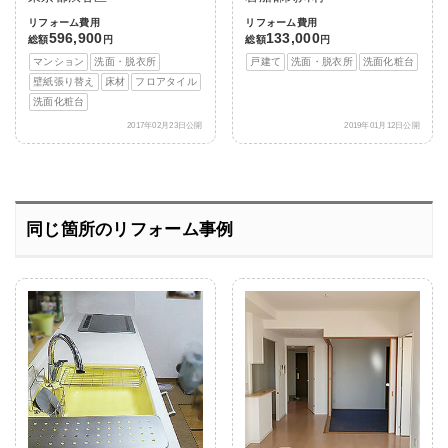
リフォーム費用
リフォーム費用
596,900
133,000
総額
円
総額
円
マンション
洗面・脱衣所
戸建て
洗面・脱衣所
洗面化粧台
壁紙張り替え
床材
フロアタイル
洗面化粧台
2017年02月23日公開
2019年01月12日公開
同じ箇所のリフォーム事例