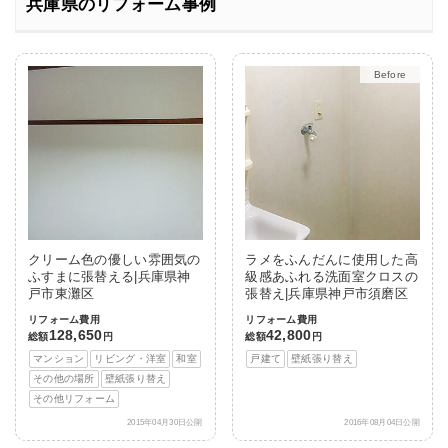
兵庫県のリフォーム事例
After
クリーム色の優しい雰囲気の
ラメをふんだんに使用した高
ふすまに張替える|兵庫県神
級感あふれる洗面室クロスの
戸市東灘区
張替え|兵庫県神戸市須磨区
リフォーム費用
リフォーム費用
128,650
42,800
総額
円
総額
円
マンション
リビング・洋室
和室
戸建て
壁紙張り替え
その他の場所
壁紙張り替え
その他リフォーム
2015年04月30日公開
2016年08月04日公開