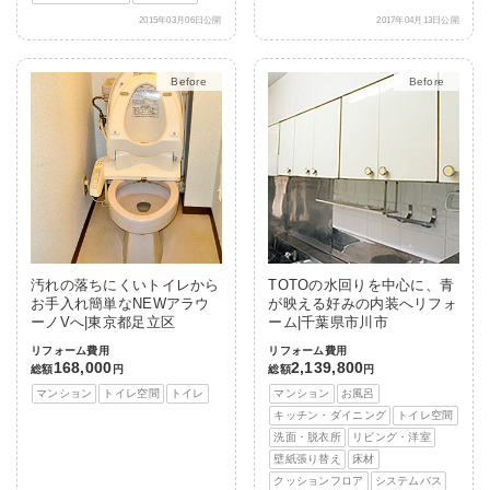
2015年03月06日公開
2017年04月13日公開
After
After
汚れの落ちにくいトイレから
TOTOの水回りを中心に、青
お手入れ簡単なNEWアラウ
が映える好みの内装へリフォ
ーノVへ|東京都足立区
ーム|千葉県市川市
リフォーム費用
リフォーム費用
168,000
2,139,800
総額
円
総額
円
マンション
トイレ空間
トイレ
マンション
お風呂
キッチン・ダイニング
トイレ空間
洗面・脱衣所
リビング・洋室
壁紙張り替え
床材
クッションフロア
システムバス