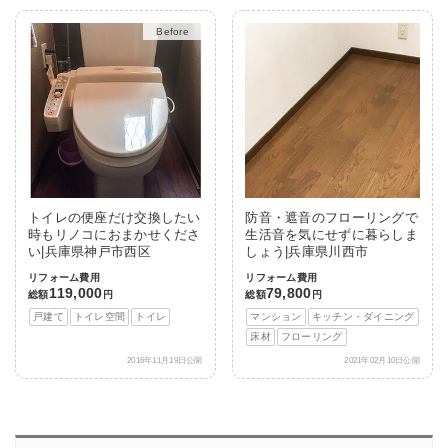
After
トイレの便座だけ交換したい
防音・遮音のフローリングで
時もリノコにおまかせくださ
生活音を気にせずに暮らしま
い|兵庫県神戸市西区
しょう|兵庫県川西市
リフォーム費用
リフォーム費用
119,000
79,800
総額
円
総額
円
戸建て
トイレ空間
トイレ
マンション
キッチン・ダイニング
床材
フローリング
2016年11月19日公開
2021年02月10日公開