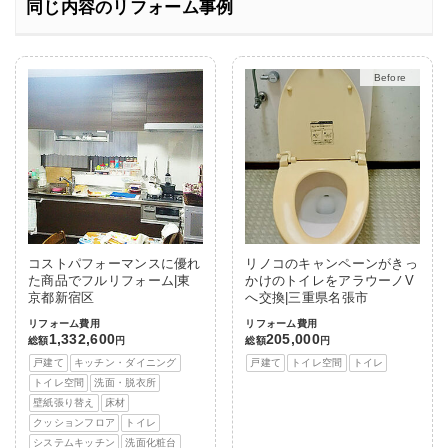
同じ内容のリフォーム事例
After
コストパフォーマンスに優れ
リノコのキャンペーンがきっ
た商品でフルリフォーム|東
かけのトイレをアラウーノV
京都新宿区
へ交換|三重県名張市
リフォーム費用
リフォーム費用
1,332,600
205,000
総額
円
総額
円
戸建て
キッチン・ダイニング
戸建て
トイレ空間
トイレ
トイレ空間
洗面・脱衣所
壁紙張り替え
床材
クッションフロア
トイレ
システムキッチン
洗面化粧台