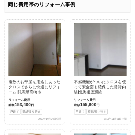
同じ費用帯のリフォーム事例
複数のお部屋を用途にあった
不燃機能がついたクロスを使
クロスでさらに快適にリフォ
って安全面も確保した賃貸内
ーム|群馬県高崎市
装|北海道室蘭市
リフォーム費用
リフォーム費用
153,400
155,600
総額
円
総額
円
戸建て
壁紙張り替え
戸建て
壁紙張り替え
2013年10月26日公開
2013年11月01日公開