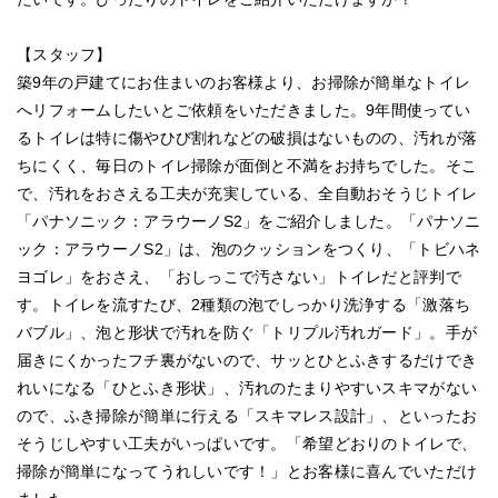
【スタッフ】
築9年の戸建てにお住まいのお客様より、お掃除が簡単なトイレ
へリフォームしたいとご依頼をいただきました。9年間使ってい
るトイレは特に傷やひび割れなどの破損はないものの、汚れが落
ちにくく、毎日のトイレ掃除が面倒と不満をお持ちでした。そこ
で、汚れをおさえる工夫が充実している、全自動おそうじトイレ
「パナソニック：アラウーノS2」をご紹介しました。「パナソニ
ック：アラウーノS2」は、泡のクッションをつくり、「トビハネ
ヨゴレ」をおさえ、「おしっこで汚さない」トイレだと評判で
す。トイレを流すたび、2種類の泡でしっかり洗浄する「激落ち
バブル」、泡と形状で汚れを防ぐ「トリプル汚れガード」。手が
届きにくかったフチ裏がないので、サッとひとふきするだけでき
れいになる「ひとふき形状」、汚れのたまりやすいスキマがない
ので、ふき掃除が簡単に行える「スキマレス設計」、といったお
そうじしやすい工夫がいっぱいです。「希望どおりのトイレで、
掃除が簡単になってうれしいです！」とお客様に喜んでいただけ