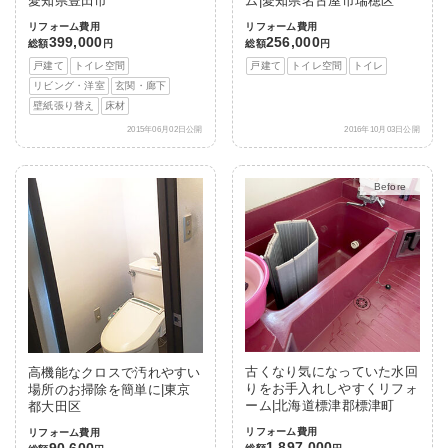
愛知県豊田市
ム|愛知県名古屋市瑞穂区
リフォーム費用
リフォーム費用
399,000
256,000
総額
円
総額
円
戸建て
トイレ空間
戸建て
トイレ空間
トイレ
リビング・洋室
玄関・廊下
壁紙張り替え
床材
2015年06月02日公開
2016年10月03日公開
After
古くなり気になっていた水回
高機能なクロスで汚れやすい
りをお手入れしやすくリフォ
場所のお掃除を簡単に|東京
ーム|北海道標津郡標津町
都大田区
リフォーム費用
リフォーム費用
1,897,000
90,600