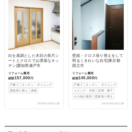
白を基調とした木目の長尺シ
壁紙・クロス張り替えをして
ートとクロスでお洒落なキッ
明るくきれいな自宅|東京都
チン|愛知県瀬戸市
国立市
リフォーム費用
リフォーム費用
157,000
145,000
総額
円
総額
円
戸建て
キッチン・ダイニング
戸建て
キッチン・ダイニング
壁紙張り替え
床材
リビング・洋室
玄関・廊下
その他の場所
壁紙張り替え
2021年01月08日公開
2021年04月22日公開