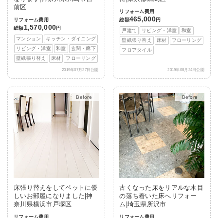
前区
リフォーム費用
465,000
リフォーム費用
総額
円
1,570,000
総額
円
戸建て
リビング・洋室
和室
マンション
キッチン・ダイニング
壁紙張り替え
床材
フローリング
リビング・洋室
和室
玄関・廊下
フロアタイル
壁紙張り替え
床材
フローリング
2019年07月27日公開
2019年08月24日公開
After
After
床張り替えをしてペットに優
古くなった床をリアルな木目
しいお部屋になりました|神
の落ち着いた床へリフォー
奈川県横浜市戸塚区
ム|埼玉県所沢市
リフォーム費用
リフォーム費用