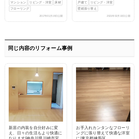
マンション
リビング・洋室
床材
戸建て
リビング・洋室
フローリング
壁紙張り替え
2017年01月19日公開
2021年02月10日公開
同じ内容のリフォーム事例
新居の内装を自分好みに変
お手入れカンタンなフローリ
え、日々の生活もより快適に
ングに張り替えて快適な洋室
なります|神奈川県川崎市宮
に|東京都練馬区