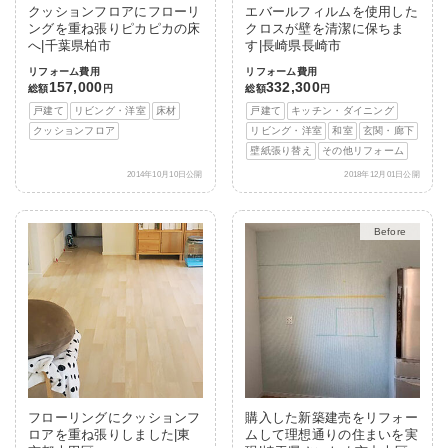
クッションフロアにフローリ
エバールフィルムを使用した
ングを重ね張りピカピカの床
クロスが壁を清潔に保ちま
へ|千葉県柏市
す|長崎県長崎市
リフォーム費用
リフォーム費用
157,000
332,300
総額
円
総額
円
戸建て
リビング・洋室
床材
戸建て
キッチン・ダイニング
クッションフロア
リビング・洋室
和室
玄関・廊下
壁紙張り替え
その他リフォーム
2014年10月10日公開
2018年12月01日公開
After
フローリングにクッションフ
購入した新築建売をリフォー
ロアを重ね張りしました|東
ムして理想通りの住まいを実