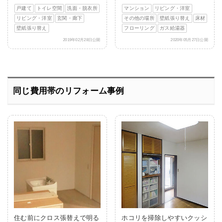
戸建て
トイレ空間
洗面・脱衣所
マンション
リビング・洋室
リビング・洋室
玄関・廊下
その他の場所
壁紙張り替え
床材
壁紙張り替え
フローリング
ガス給湯器
2019年02月28日公開
2020年05月27日公開
同じ費用帯のリフォーム事例
住む前にクロス張替えで明る
ホコリを掃除しやすいクッシ