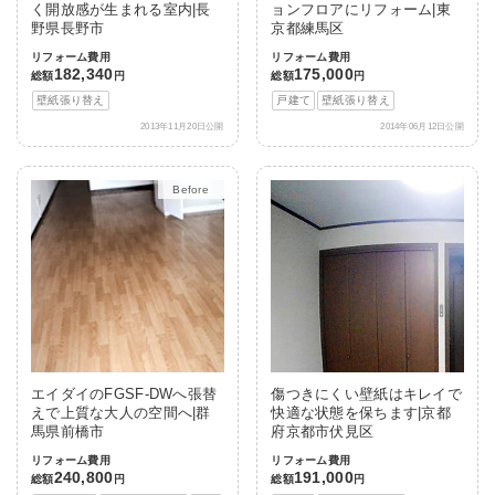
く開放感が生まれる室内|長
ョンフロアにリフォーム|東
野県長野市
京都練馬区
リフォーム費用
リフォーム費用
182,340
175,000
総額
円
総額
円
壁紙張り替え
戸建て
壁紙張り替え
2013年11月20日公開
2014年06月12日公開
After
エイダイのFGSF-DWへ張替
傷つきにくい壁紙はキレイで
えで上質な大人の空間へ|群
快適な状態を保ちます|京都
馬県前橋市
府京都市伏見区
リフォーム費用
リフォーム費用
240,800
191,000
総額
円
総額
円