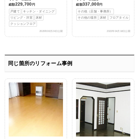
229,700
337,000
総額
円
総額
円
戸建て
キッチン・ダイニング
その他（店舗・事務所）
リビング・洋室
床材
その他の場所
床材
フロアタイル
クッションフロア
2020年06月24日公開
2022年04月18日公開
同じ箇所のリフォーム事例