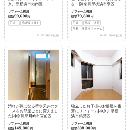
奈川県横浜市港南区
を！|神奈川県横浜市泉区
リフォーム費用
リフォーム費用
99,600
79,800
総額
円
総額
円
戸建て
壁紙張り替え
戸建て
屋根・外壁
屋根・外壁リフォーム
2014年03月24日公開
2016年12月08日公開
汚れが気になる壁や天井のク
独立したお子様のお部屋を書
ロスをお部屋ごとに変えまし
斎にリフォーム|神奈川県横
た|神奈川県川崎市宮前区
浜市鶴見区
リフォーム費用
リフォーム費用
145,800
388,000
総額
円
総額
円