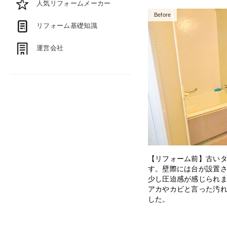
人気リフォームメーカー
Before
リフォーム基礎知識
運営会社
【リフォーム前】古い
す。壁際には台が設置
少し圧迫感が感じられ
アカやカビと言った汚
した。