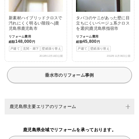
新素材ハイブリッドクロスで
タバコのヤニがあった壁に目
汚れにくく明るい階段へ|鹿
立ちにくいベージュ系クロス
児島県鹿児島市
を選択|鹿児島県指宿市
リフォーム費用
リフォーム費用
148,000
45,800
総額
円
総額
円
戸建て
玄関・廊下
壁紙張り替え
戸建て
壁紙張り替え
2013年12月18日公開
2013年11月06日公開
垂水市のリフォーム事例
鹿児島県主要エリアのリフォーム
鹿児島県全域でリフォームを承っております。