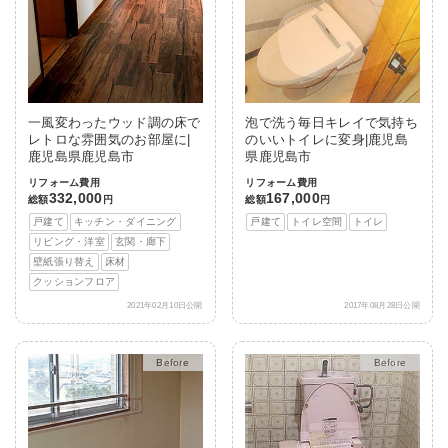
一風変わったウッド調の床で
泡で洗う毎日キレイで気持ち
レトロな雰囲気のお部屋に|
のいいトイレに変身|鹿児島
鹿児島県鹿児島市
県鹿児島市
リフォーム費用
リフォーム費用
332,000
167,000
総額
円
総額
円
戸建て
キッチン・ダイニング
戸建て
トイレ空間
トイレ
リビング・洋室
玄関・廊下
壁紙張り替え
床材
クッションフロア
2021年02月10日公開
2017年08月28日公開
After
After