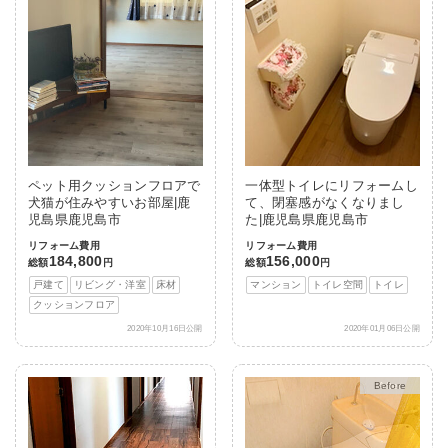
ペット用クッションフロアで
一体型トイレにリフォームし
犬猫が住みやすいお部屋|鹿
て、閉塞感がなくなりまし
児島県鹿児島市
た|鹿児島県鹿児島市
リフォーム費用
リフォーム費用
184,800
156,000
総額
円
総額
円
戸建て
リビング・洋室
床材
マンション
トイレ空間
トイレ
クッションフロア
2020年10月16日公開
2020年01月06日公開
After