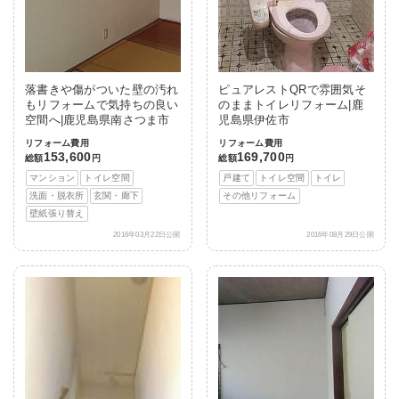
落書きや傷がついた壁の汚れ
ピュアレストQRで雰囲気そ
もリフォームで気持ちの良い
のままトイレリフォーム|鹿
空間へ|鹿児島県南さつま市
児島県伊佐市
リフォーム費用
リフォーム費用
153,600
169,700
総額
円
総額
円
マンション
トイレ空間
戸建て
トイレ空間
トイレ
洗面・脱衣所
玄関・廊下
その他リフォーム
壁紙張り替え
2016年03月22日公開
2016年08月29日公開