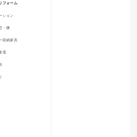
リフォーム
ーション
窓・襖
ー収納家具
蓄電
装
リ