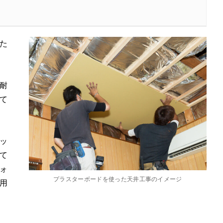
た
耐
て
ッ
て
ォ
プラスターボードを使った天井工事のイメージ
用