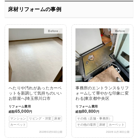
床材リフォームの事例
Before
After
Before
After
へたりや汚れがあったカーペ
事務所のエントランスをリフ
ットを新調して気持ちのいい
ォームして華やかな印象に変
お部屋へ|埼玉県川口市
わる|東京都中央区
リフォーム費用
リフォーム費用
65,000
80,800
総額
円
総額
円
マンション
リビング・洋室
床材
その他（店舗・事務所）
カーペット
その他の場所
床材
カーペット
2023年03月03日公開
2021年11月30日公開