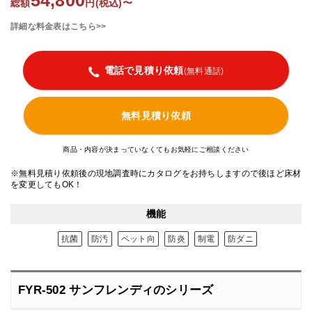
54,800
総額
円(税込)〜
詳細な料金表はこちら>>
電話で見積り依頼
(無料通話)
無料見積り依頼
商品・内容が決まっていなくてもお気軽にご相談ください
※無料見積り依頼後の現地調査時にカタログをお持ちしますので後ほど床材
を変更してもOK！
機能
抗菌
防汚
ペット向
防炎
制電
防ダニ
FYR-502 サンフレンディのシリーズ