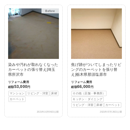
Before
After
染みや汚れが取れなくなった
焦げ跡がついてしまったリビ
カーペットの張り替え|埼玉
ングのカーペットを張り替
県所沢市
え|栃木県那須塩原市
リフォーム費用
リフォーム費用
53,000
66,000
総額
円
総額
円
マンション
リビング・洋室
床材
その他（店舗・事務所）
カーペット
キッチン・ダイニング
リビング・洋室
床材
カーペット
2021年10月06日公開
2021年07月26日公開