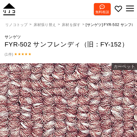
無料相談
[サンゲツ] FYR-502 サンフ
リノコトップ
床材張り替え
床材を探す
サンゲツ
FYR-502 サンフレンディ（旧：FY-152）
(1件)
カーペット