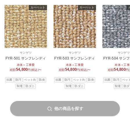
カーペット
カーペット
サンゲツ
サンゲツ
サンゲツ
FYR-501 サンフレンディ
FYR-503 サンフレンディ
FYR-504 サ
本体＋工事費
本体＋工事費
本体＋工事
54,800
54,800
54,800
総額
円(税込)〜
総額
円(税込)〜
総額
円
抗菌
防汚
ペット向
防炎
抗菌
防汚
ペット向
防炎
抗菌
防汚
ペッ
制電
防ダニ
制電
防ダニ
制電
防ダ
他の商品を探す