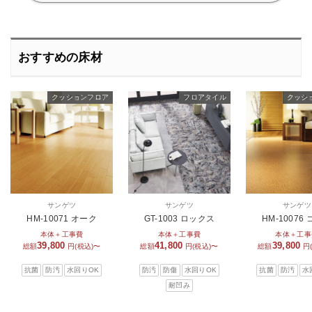
おすすめの床材
クッションフロア
スタンダード
スタンダード
フロアタイル
クッシ
ス
サンゲツ
サンゲツ
サンゲツ
HM-10071 オーク
GT-1003 ロックス
HM-10076
本体＋工事費
本体＋工事費
本体＋工事
39,800
41,800
39,800
総額
円(税込)〜
総額
円(税込)〜
総額
円
抗菌
防汚
水回りOK
防汚
防傷
水回りOK
抗菌
防汚
水
耐凹み