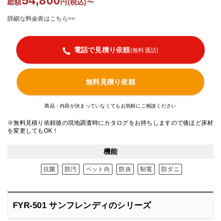
54,800
総額
円(税込)〜
詳細な料金表はこちら>>
電話で見積り依頼
(無料通話)
無料見積り依頼
商品・内容が決まっていなくてもお気軽にご相談ください
※無料見積り依頼後の現地調査時にカタログをお持ちしますので後ほど床材
を変更してもOK！
機能
抗菌
防汚
ペット向
防炎
制電
防ダニ
FYR-501 サンフレンディのシリーズ