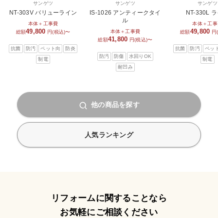
サンゲツ
サンゲツ
サンゲツ
NT-303V バリューライン
IS-1026 アンティークタイ
NT-330L 
ル
本体＋工事費
本体＋工事
49,800
49,800
本体＋工事費
総額
円(税込)〜
総額
円
41,800
総額
円(税込)〜
抗菌
防汚
ペット向
防炎
抗菌
防汚
ペッ
防汚
防傷
水回りOK
制電
制電
耐凹み
他の商品を探す
人気ランキング
リフォームに関することなら
お気軽にご相談ください