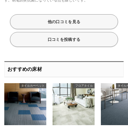
す。制電防炎抗菌になっている点も嬉しいです。
他の口コミを見る
口コミを投稿する
おすすめの床材
タイルカーペット
スタンダード
スタンダード
フロアタイル
タイル
ス