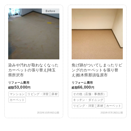
Before
After
染みや汚れが取れなくなった
焦げ跡がついてしまったリビ
カーペットの張り替え|埼玉
ングのカーペットを張り替
県所沢市
え|栃木県那須塩原市
リフォーム費用
リフォーム費用
53,000
66,000
総額
円
総額
円
マンション
リビング・洋室
床材
その他（店舗・事務所）
カーペット
キッチン・ダイニング
リビング・洋室
床材
カーペット
2021年10月06日公開
2021年07月26日公開