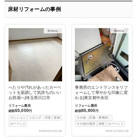
床材リフォームの事例
Before
After
Before
After
へたりや汚れがあったカーペ
事務所のエントランスをリフ
ットを新調して気持ちのいい
ォームして華やかな印象に変
お部屋へ|埼玉県川口市
わる|東京都中央区
リフォーム費用
リフォーム費用
65,000
80,800
総額
円
総額
円
マンション
リビング・洋室
床材
その他（店舗・事務所）
カーペット
その他の場所
床材
カーペット
2023年03月03日公開
2021年11月30日公開