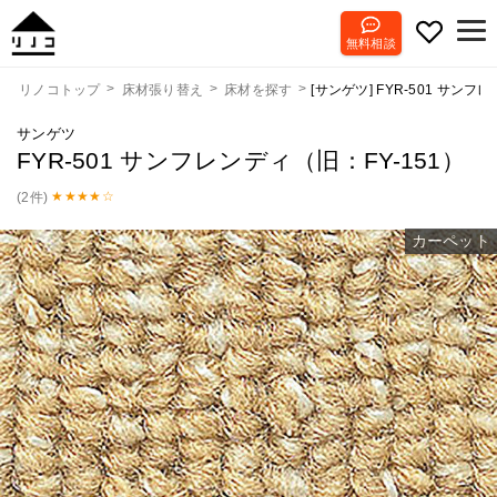
無料相談
[サンゲツ] FYR-501 サンフ
リノコトップ
床材張り替え
床材を探す
サンゲツ
FYR-501 サンフレンディ（旧：FY-151）
(2件)
カーペット