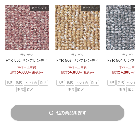
カーペット
カーペット
サンゲツ
サンゲツ
サンゲツ
FYR-502 サンフレンディ
FYR-503 サンフレンディ
FYR-504 サ
本体＋工事費
本体＋工事費
本体＋工事
54,800
54,800
54,800
総額
円(税込)〜
総額
円(税込)〜
総額
円
抗菌
防汚
ペット向
防炎
抗菌
防汚
ペット向
防炎
抗菌
防汚
ペッ
制電
防ダニ
制電
防ダニ
制電
防ダ
他の商品を探す