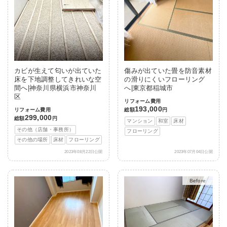
カビが生えて匂いが出ていた
傷みが出ていた畳を防音素材
床を下地調整してきれいな空
の滑りにくいフローリング
間へ|神奈川県横浜市神奈川
へ|東京都稲城市
区
リフォーム費用
193,000
リフォーム費用
総額
円
299,000
総額
円
マンション
和室
床材
その他（店舗・事務所）
フローリング
その他の場所
床材
フローリング
2023年08月22日公開
2023年07月04日公開
After