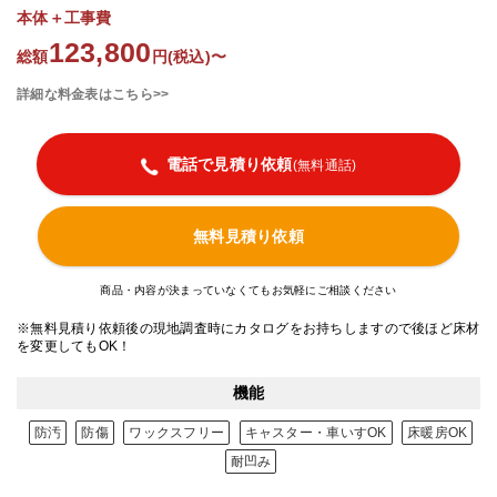
本体＋工事費
123,800
総額
円(税込)〜
詳細な料金表はこちら>>
電話で見積り依頼
(無料通話)
無料見積り依頼
商品・内容が決まっていなくてもお気軽にご相談ください
※無料見積り依頼後の現地調査時にカタログをお持ちしますので後ほど床材
を変更してもOK！
機能
防汚
防傷
ワックスフリー
キャスター・車いすOK
床暖房OK
耐凹み