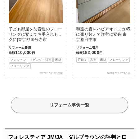
子ども部屋を防音性のフロー
和室の畳をハピアオトユカ45
リングに変えてお手入れもラ
に張り替えて洋室に変身|東
クに|東京都国分寺市
京都府中市
リフォーム費用
リフォーム費用
110,000
182,000
総額
円
総額
円
マンション
リビング・洋室
床材
戸建て
和室
床材
フローリング
フローリング
2022年10月17日公開
2022年07月27日公開
リフォーム事例一覧
フォレスティア JM/JA ダルブラウンの評判と口