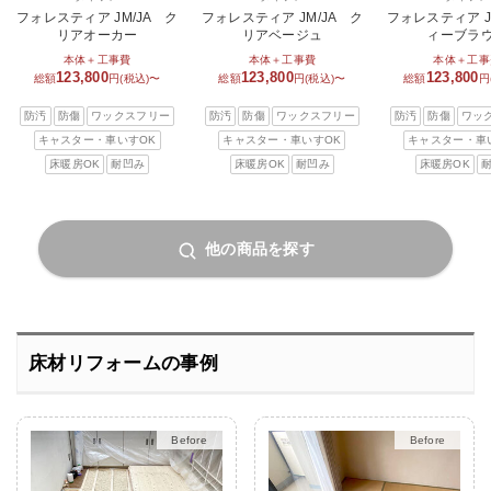
フォレスティア JM/JA ク
フォレスティア JM/JA ク
フォレスティア J
リアオーカー
リアベージュ
ィーブラ
本体＋工事費
本体＋工事費
本体＋工事
123,800
123,800
123,800
総額
円(税込)〜
総額
円(税込)〜
総額
円
防汚
防傷
ワックスフリー
防汚
防傷
ワックスフリー
防汚
防傷
ワッ
キャスター・車いすOK
キャスター・車いすOK
キャスター・車
床暖房OK
耐凹み
床暖房OK
耐凹み
床暖房OK
他の商品を探す
床材リフォームの事例
After
After