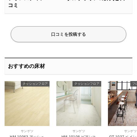
コミ
口コミを投稿する
おすすめの床材
クッションフロア
スタンダード
クッションフロア
スタンダード
ス
フ
サンゲツ
サンゲツ
サンゲツ