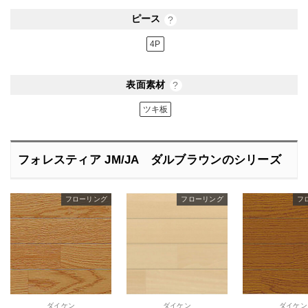
ピース
?
4P
表面素材
?
ツキ板
フォレスティア JM/JA ダルブラウンのシリーズ
フローリング
フローリング
フ
ダイケン
ダイケン
ダイケン