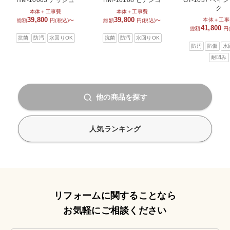
HM-10063 アッシュ
HM-10108 ビアンコ
GT-1037 ペ
ク
本体＋工事費
本体＋工事費
39,800
39,800
本体＋工事
総額
円(税込)〜
総額
円(税込)〜
41,800
総額
円
抗菌
防汚
水回りOK
抗菌
防汚
水回りOK
防汚
防傷
水
耐凹み
他の商品を探す
人気ランキング
リフォームに関することなら
お気軽にご相談ください