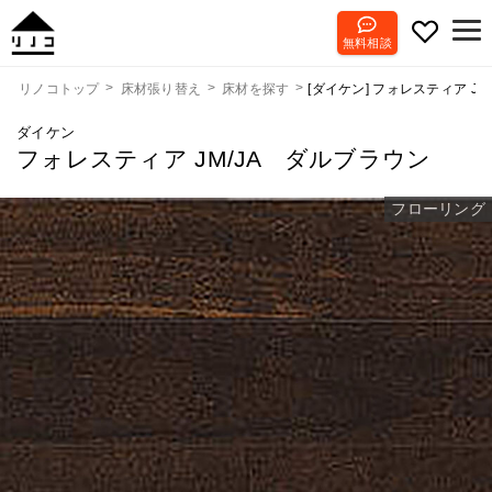
無料相談
[ダイケン] フォレスティア J
リノコトップ
床材張り替え
床材を探す
ダイケン
フォレスティア JM/JA ダルブラウン
フローリング