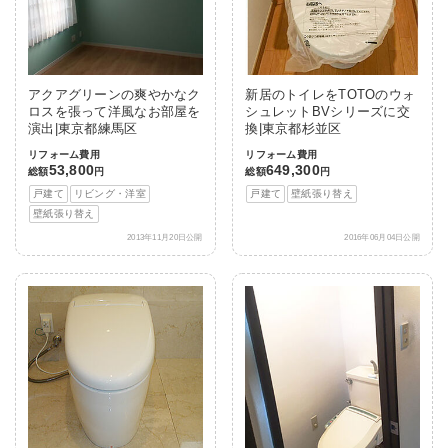
アクアグリーンの爽やかなク
新居のトイレをTOTOのウォ
ロスを張って洋風なお部屋を
シュレットBVシリーズに交
演出|東京都練馬区
換|東京都杉並区
リフォーム費用
リフォーム費用
53,800
649,300
総額
円
総額
円
戸建て
リビング・洋室
戸建て
壁紙張り替え
壁紙張り替え
2013年11月20日公開
2016年06月04日公開