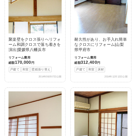
聚楽壁をクロス張りへリフォ
耐久性があり、お手入れ簡単
ーム和調クロスで落ち着きを
なクロスにリフォーム|山梨
演出|愛媛県八幡浜市
県甲府市
リフォーム費用
リフォーム費用
170,000
312,400
総額
円
総額
円
戸建て
和室
壁紙張り替え
戸建て
和室
床材
2014年08月07日公開
2014年12月12日公開