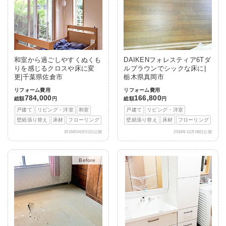
和室から過ごしやすくぬくも
DAIKENフォレスティア6Tダ
りを感じるクロスや床に変
ルブラウンでシックな床に|
更|千葉県佐倉市
栃木県真岡市
リフォーム費用
リフォーム費用
784,000
166,800
総額
円
総額
円
戸建て
リビング・洋室
和室
戸建て
リビング・洋室
壁紙張り替え
床材
フローリング
壁紙張り替え
床材
フローリング
2015年06月01日公開
2016年12月08日公開
After