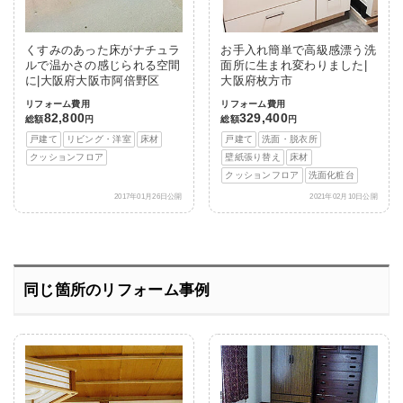
くすみのあった床がナチュラ
お手入れ簡単で高級感漂う洗
ルで温かさの感じられる空間
面所に生まれ変わりました|
に|大阪府大阪市阿倍野区
大阪府枚方市
リフォーム費用
リフォーム費用
82,800
329,400
総額
円
総額
円
戸建て
リビング・洋室
床材
戸建て
洗面・脱衣所
クッションフロア
壁紙張り替え
床材
クッションフロア
洗面化粧台
2017年01月26日公開
2021年02月10日公開
同じ箇所のリフォーム事例