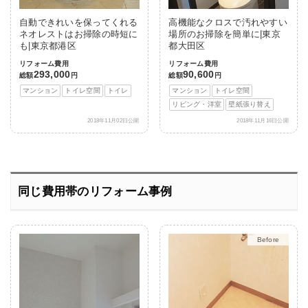
自動できれいを保ってくれる
高機能なクロスで汚れやすい
ネオレストはお掃除の時短に
場所のお掃除を簡単に|東京
も|東京都港区
都大田区
リフォーム費用
リフォーム費用
293,000
90,600
総額
円
総額
円
マンション
トイレ空間
トイレ
マンション
トイレ空間
リビング・洋室
壁紙張り替え
2018年11月02日公開
2018年11月16日公開
同じ費用帯のリフォーム事例
After