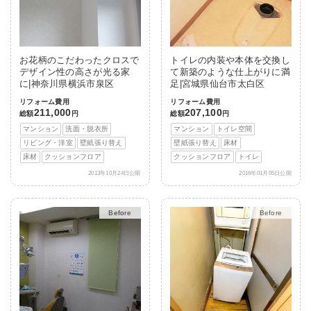
お花柄のこだわったクロスで
トイレの内装や本体を交換し
デザイン性の高さが光る家
て新築のような仕上がりに満
に|神奈川県横浜市泉区
足|宮城県仙台市太白区
リフォーム費用
リフォーム費用
211,000
207,100
総額
円
総額
円
マンション
洗面・脱衣所
マンション
トイレ空間
リビング・洋室
壁紙張り替え
壁紙張り替え
床材
床材
クッションフロア
クッションフロア
トイレ
2013年10月24日公開
2016年01月05日公開
After
After