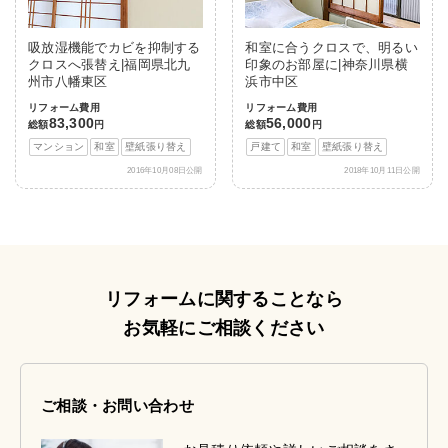
吸放湿機能でカビを抑制する
和室に合うクロスで、明るい
クロスへ張替え|福岡県北九
印象のお部屋に|神奈川県横
州市八幡東区
浜市中区
リフォーム費用
リフォーム費用
83,300
56,000
総額
円
総額
円
マンション
和室
壁紙張り替え
戸建て
和室
壁紙張り替え
2016年10月08日公開
2018年10月11日公開
リフォームに関することなら
お気軽にご相談ください
ご相談・お問い合わせ