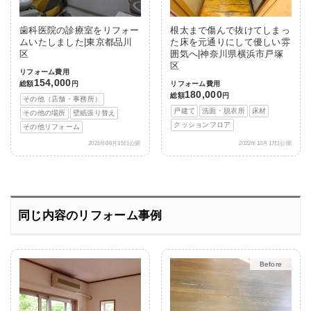
歯科医院の診療室をリフォー
根太まで傷んで抜けてしまっ
ムいたしました|東京都品川
た床を元通りにして優しい雰
区
囲気へ|神奈川県横浜市戸塚
区
リフォーム費用
154,000
総額
円
リフォーム費用
180,000
総額
円
その他（店舗・事務所）
戸建て
洗面・脱衣所
床材
その他の場所
壁紙張り替え
クッションフロア
その他リフォーム
2021年06月15日公開
2022年10月17日公開
同じ内容のリフォーム事例
After