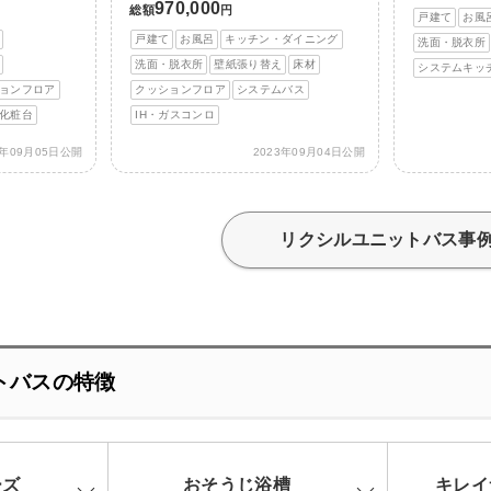
970,000
総額
円
戸建て
お風
戸建て
お風呂
キッチン・ダイニング
洗面・脱衣所
洗面・脱衣所
壁紙張り替え
床材
システムキッ
ョンフロア
クッションフロア
システムバス
化粧台
IH・ガスコンロ
3年09月05日公開
2023年09月04日公開
リクシルユニットバス事
トバスの特徴
ーズ
おそうじ浴槽
キレイ