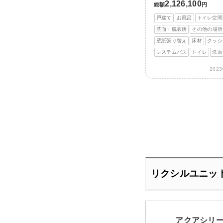
2,126,100
総額
円
戸建て
お風呂
トイレ空間
洗面・脱衣所
その他の場所
壁紙張り替え
床材
クッシ
システムバス
トイレ
洗面
202
リクシルユニッ
アクアシリ