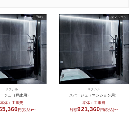
戸建て
マンション
リクシル
リクシル
パージュ（戸建用）
スパージュ（マンション用）
本体＋工事費
本体＋工事費
65,360
921,360
円(税込)〜
総額
円(税込)〜