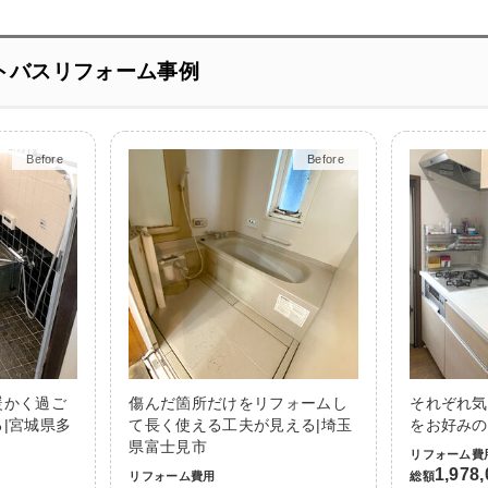
トバスリフォーム事例
Before
After
Before
After
暖かく過ご
傷んだ箇所だけをリフォームし
それぞれ気
|宮城県多
て長く使える工夫が見える|埼玉
をお好みの
県富士見市
リフォーム費
1,978
リフォーム費用
総額