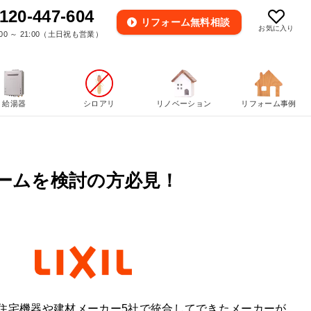
120-447-604
リフォーム
無料相談
お気に入り
00 ～ 21:00（土日祝も営業）
給湯器
シロアリ
リノベーション
リフォーム事例
ームを検討の方必見！
が住宅機器や建材メーカー5社で統合してできたメーカーが