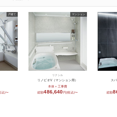
戸建て
マンション
リクシル
）
リノビオV（マンション用）
ス
本体＋工事費
486,640
8
税込)〜
総額
円(税込)〜
総額