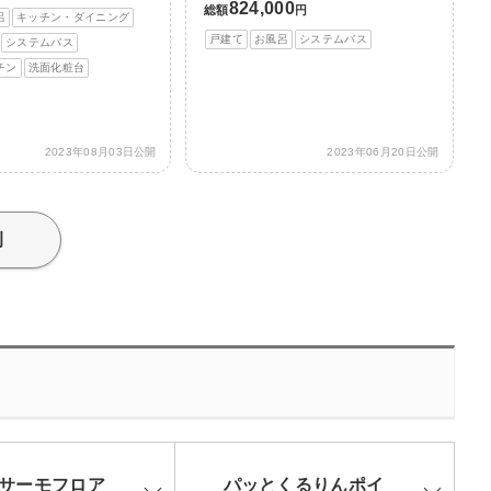
824,000
総額
円
呂
キッチン・ダイニング
戸建て
お風呂
システムバス
システムバス
チン
洗面化粧台
2023年08月03日公開
2023年06月20日公開
例
サーモフロア
パッとくるりんポイ