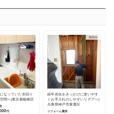
Before
After
になっていた水回り
経年劣化をきっかけに使いやす
空間へ|東京都板橋区
くお手入れのしやすいリデアへ|
兵庫県神戸市東灘区
用
,000
円
リフォーム費用