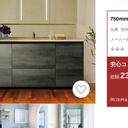
750m
品番
BA
メーカー
安心コ
2
総額
間口別料金