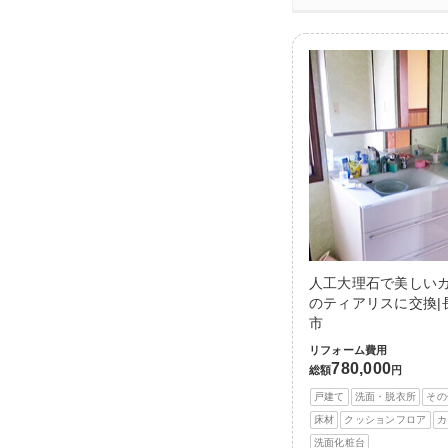
人工大理石で美しい
のティアリスに交換|
市
リフォーム費用
780,000
総額
円
戸建て
洗面・脱衣所
その
床材
クッションフロア
カ
洗面化粧台