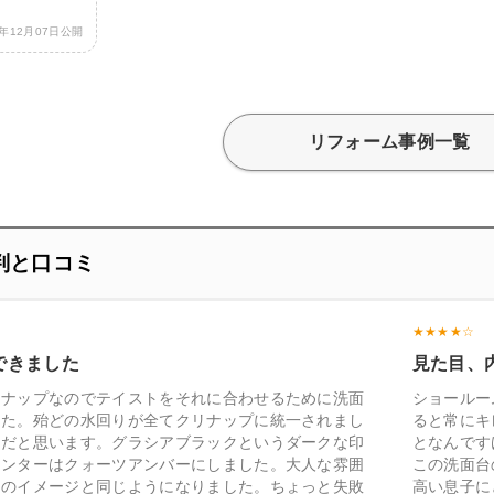
7年12月07日公開
リフォーム事例一覧
判と口コミ
できました
見た目、
リナップなのでテイストをそれに合わせるために洗面
ショールー
した。殆どの水回りが全てクリナップに統一されまし
ると常にキ
品だと思います。グラシアブラックというダークな印
となんです
ウンターはクォーツアンバーにしました。大人な雰囲
この洗面台
呂のイメージと同じようになりました。ちょっと失敗
高い息子に