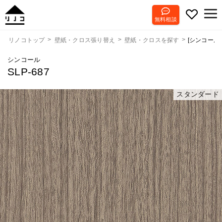
無料相談
[シンコール] 
リノコトップ
壁紙・クロス張り替え
壁紙・クロスを探す
シンコール
SLP-687
スタンダード