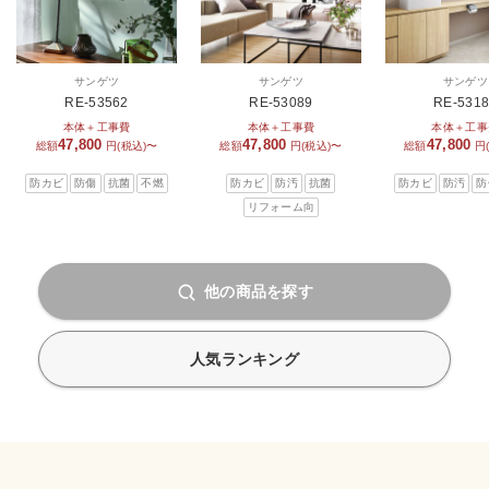
サンゲツ
サンゲツ
サンゲツ
RE-53562
RE-53089
RE-531
本体＋工事費
本体＋工事費
本体＋工事
47,800
47,800
47,800
総額
円(税込)〜
総額
円(税込)〜
総額
円
防カビ
防傷
抗菌
不燃
防カビ
防汚
抗菌
防カビ
防汚
防
リフォーム向
他の商品を探す
人気ランキング