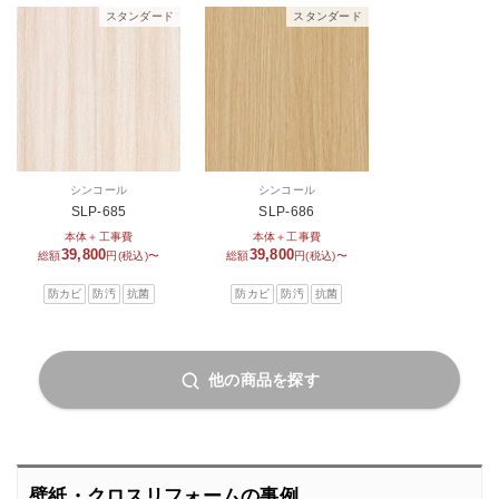
スタンダード
スタンダード
シンコール
シンコール
SLP-685
SLP-686
本体＋工事費
本体＋工事費
39,800
39,800
総額
円(税込)〜
総額
円(税込)〜
防カビ
防汚
抗菌
防カビ
防汚
抗菌
他の商品を探す
壁紙・クロスリフォームの事例