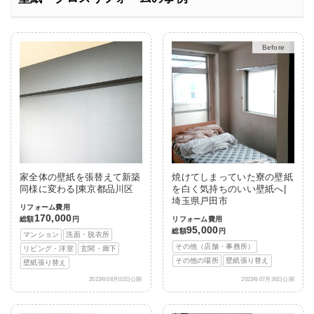
After
家全体の壁紙を張替えて新築
焼けてしまっていた寮の壁紙
同様に変わる|東京都品川区
を白く気持ちのいい壁紙へ|
埼玉県戸田市
リフォーム費用
170,000
総額
円
リフォーム費用
95,000
総額
円
マンション
洗面・脱衣所
その他（店舗・事務所）
リビング・洋室
玄関・廊下
その他の場所
壁紙張り替え
壁紙張り替え
2023年08月02日公開
2023年07月26日公開