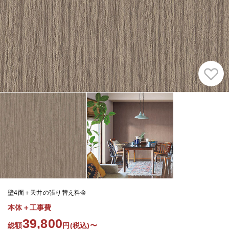
壁4面＋天井の張り替え料金
本体＋工事費
39,800
総額
円(税込)〜