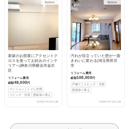
After
After
新築のお部屋にアクセントク
汚れが目立っていた壁が一面
ロスを使ってお好みのインテ
きれいに変わる|埼玉県所沢
リアへ|神奈川県横浜市金沢
市
区
リフォーム費用
108,000
リフォーム費用
総額
円
48,000
総額
円
戸建て
リビング・洋室
マンション
トイレ空間
壁紙張り替え
リビング・洋室
壁紙張り替え
2023年07月26日公開
2023年07月12日公開