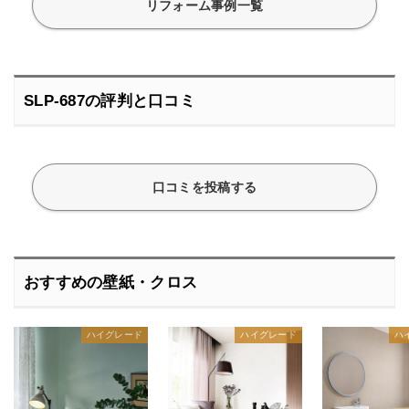
リフォーム事例一覧
SLP-687の評判と口コミ
口コミを投稿する
おすすめの壁紙・クロス
ハイグレード
ハイグレード
ハ