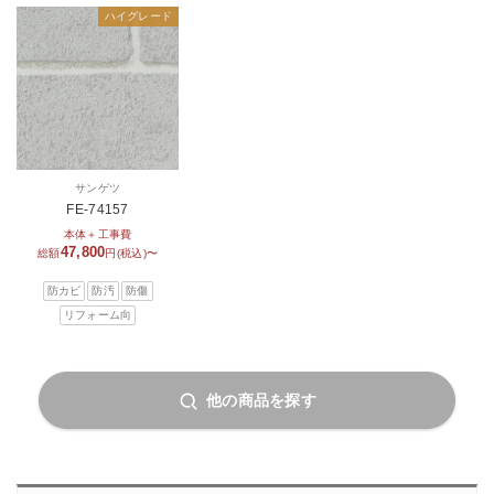
ハイグレード
サンゲツ
FE-74157
本体＋工事費
47,800
総額
円(税込)〜
防カビ
防汚
防傷
リフォーム向
他の商品を探す