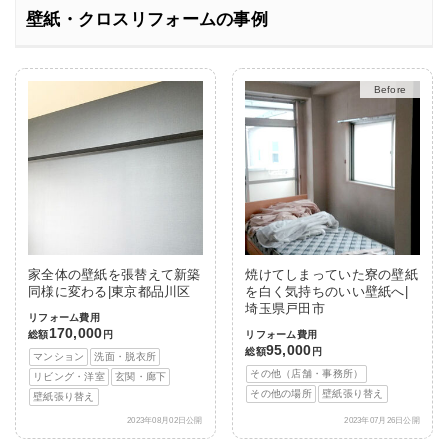
壁紙・クロスリフォームの事例
Before
After
家全体の壁紙を張替えて新築
焼けてしまっていた寮の壁紙
同様に変わる|東京都品川区
を白く気持ちのいい壁紙へ|
埼玉県戸田市
リフォーム費用
170,000
総額
円
リフォーム費用
95,000
総額
円
マンション
洗面・脱衣所
その他（店舗・事務所）
リビング・洋室
玄関・廊下
その他の場所
壁紙張り替え
壁紙張り替え
2023年08月02日公開
2023年07月26日公開