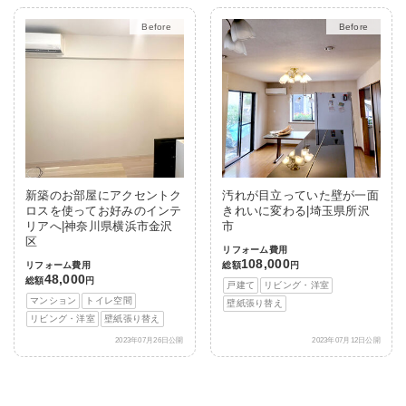
Before
After
Before
After
新築のお部屋にアクセントク
汚れが目立っていた壁が一面
ロスを使ってお好みのインテ
きれいに変わる|埼玉県所沢
リアへ|神奈川県横浜市金沢
市
区
リフォーム費用
108,000
リフォーム費用
総額
円
48,000
総額
円
戸建て
リビング・洋室
マンション
トイレ空間
壁紙張り替え
リビング・洋室
壁紙張り替え
2023年07月26日公開
2023年07月12日公開