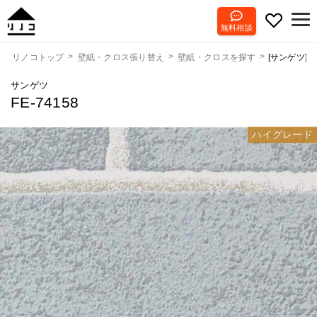
無料相談
[サンゲツ] FE
リノコトップ
壁紙・クロス張り替え
壁紙・クロスを探す
サンゲツ
FE-74158
ハイグレード