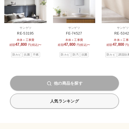
サンゲツ
サンゲツ
サンゲツ
RE-53195
FE-74527
RE-534
本体＋工事費
本体＋工事費
本体＋工事
47,800
47,800
47,800
総額
円(税込)〜
総額
円(税込)〜
総額
円
防カビ
抗菌
不燃
防カビ
防汚
抗菌
防カビ
調湿効
他の商品を探す
人気ランキング