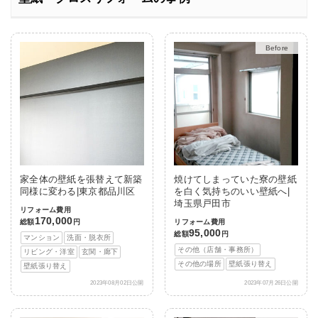
Before
After
家全体の壁紙を張替えて新築
焼けてしまっていた寮の壁紙
同様に変わる|東京都品川区
を白く気持ちのいい壁紙へ|
埼玉県戸田市
リフォーム費用
170,000
総額
円
リフォーム費用
95,000
総額
円
マンション
洗面・脱衣所
その他（店舗・事務所）
リビング・洋室
玄関・廊下
その他の場所
壁紙張り替え
壁紙張り替え
2023年08月02日公開
2023年07月26日公開