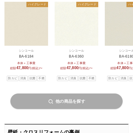
ハイグレード
ハイグレード
ハ
シンコール
シンコール
シンコー
BA-6184
BA-6360
BA-618
本体＋工事費
本体＋工事費
本体＋工事
47,800
47,800
47,800
総額
円(税込)〜
総額
円(税込)〜
総額
円
防カビ
消臭
抗菌
不燃
防カビ
消臭
抗菌
不燃
防カビ
消臭
抗
他の商品を探す
壁紙・クロスリフォームの事例