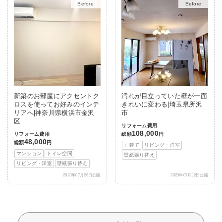
Before
After
Before
After
新築のお部屋にアクセントク
汚れが目立っていた壁が一面
ロスを使ってお好みのインテ
きれいに変わる|埼玉県所沢
リアへ|神奈川県横浜市金沢
市
区
リフォーム費用
108,000
リフォーム費用
総額
円
48,000
総額
円
戸建て
リビング・洋室
マンション
トイレ空間
壁紙張り替え
リビング・洋室
壁紙張り替え
2023年07月26日公開
2023年07月12日公開