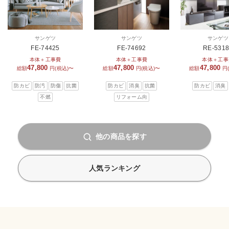
サンゲツ
サンゲツ
サンゲツ
FE-74425
FE-74692
RE-531
本体＋工事費
本体＋工事費
本体＋工事
47,800
47,800
47,800
総額
円(税込)〜
総額
円(税込)〜
総額
円
防カビ
防汚
防傷
抗菌
防カビ
消臭
抗菌
防カビ
消臭
不燃
リフォーム向
他の商品を探す
人気ランキング