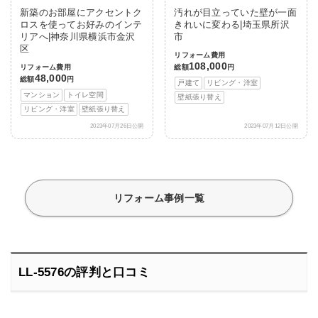
新築のお部屋にアクセントク
汚れが目立っていた壁が一面
ロスを使ってお好みのインテ
きれいに変わる|埼玉県所沢
リアへ|神奈川県横浜市金沢
市
区
リフォーム費用
108,000
リフォーム費用
総額
円
48,000
総額
円
戸建て
リビング・洋室
マンション
トイレ空間
壁紙張り替え
リビング・洋室
壁紙張り替え
2023年07月26日公開
2023年07月12日公開
リフォーム事例一覧
LL-5576の評判と口コミ