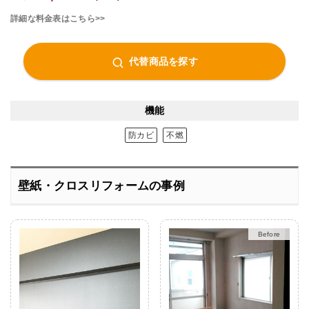
詳細な料金表はこちら>>
代替商品を探す
機能
防カビ
不燃
壁紙・クロスリフォームの事例
Before
After