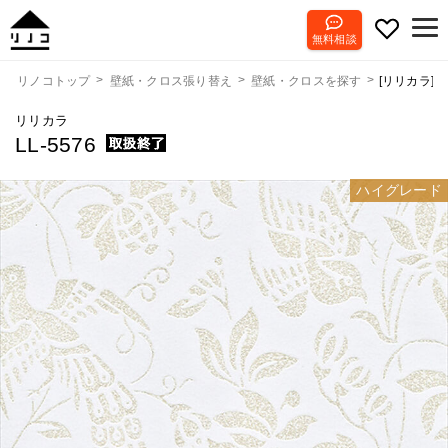
無料相談
[リリカラ] LL
リノコトップ
壁紙・クロス張り替え
壁紙・クロスを探す
リリカラ
LL-5576
ハイグレード