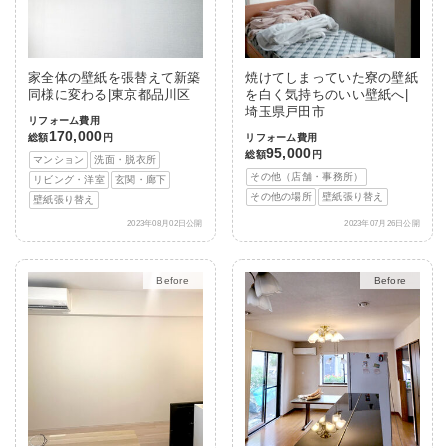
家全体の壁紙を張替えて新築
焼けてしまっていた寮の壁紙
同様に変わる|東京都品川区
を白く気持ちのいい壁紙へ|
埼玉県戸田市
リフォーム費用
170,000
総額
円
リフォーム費用
95,000
総額
円
マンション
洗面・脱衣所
その他（店舗・事務所）
リビング・洋室
玄関・廊下
その他の場所
壁紙張り替え
壁紙張り替え
2023年08月02日公開
2023年07月26日公開
Before
After
Before
After