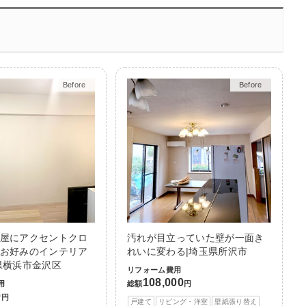
Before
After
Before
After
屋にアクセントクロ
汚れが目立っていた壁が一面き
お好みのインテリア
れいに変わる|埼玉県所沢市
県横浜市金沢区
リフォーム費用
108,000
用
総額
円
0
円
戸建て
リビング・洋室
壁紙張り替え