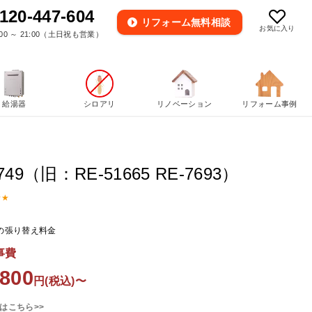
120-447-604
リフォーム
無料相談
お気に入り
00 ～ 21:00（土日祝も営業）
給湯器
シロアリ
リノベーション
リフォーム事例
3749（旧：RE-51665 RE-7693）
の張り替え料金
事費
,800
円(税込)〜
はこちら>>