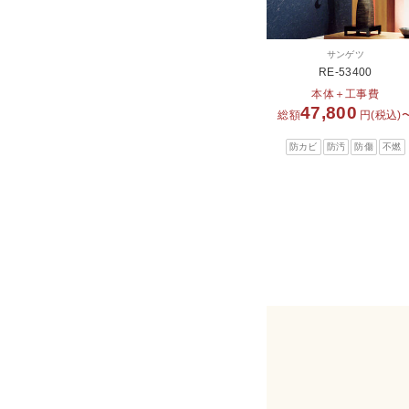
サンゲツ
RE-53400
本体＋工事費
47,800
総額
円(税込)
防カビ
防汚
防傷
不燃