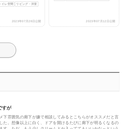
トイレ空間
リビング・洋室
2023年07月26日公開
2023年07月12日公開
ですが
メ下雰囲気の廊下が嫌で相談してみるとこちらがオススメだと言
した。想像以上に白く、ドアを開けるたびに廊下が明るくなるの
ます。ただ、もう少しクリームとか入っててもいいかな～という