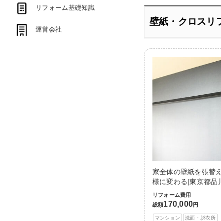
リフォーム基礎知識
壁紙・クロスリ
運営会社
家全体の壁紙を張替
様に変わる|東京都品
リフォーム費用
170,000
総額
円
マンション
洗面・脱衣所