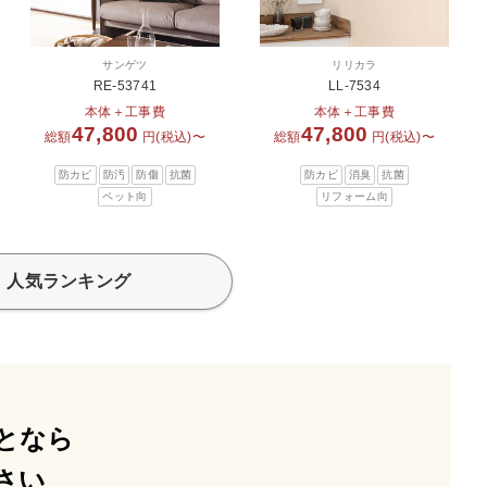
サンゲツ
リリカラ
RE-53741
LL-7534
本体＋工事費
本体＋工事費
47,800
47,800
総額
円(税込)〜
総額
円(税込)〜
防カビ
防汚
防傷
抗菌
防カビ
消臭
抗菌
ペット向
リフォーム向
人気ランキング
となら
さい