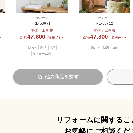
サンゲツ
サンゲツ
RE-53671
RE-53712
本体＋工事費
本体＋工事費
47,800
47,800
〜
総額
円(税込)〜
総額
円(税込)〜
防カビ
防汚
抗菌
防カビ
防汚
抗菌
リフォーム向
他の商品を探す
リフォームに関するこ
お気軽にご相談くだ