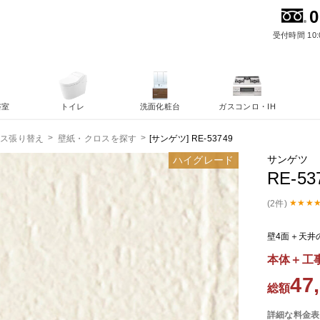
0
受付時間 10:
浴室
トイレ
洗面化粧台
ガスコンロ・IH
[サンゲツ] RE-53749
ロス張り替え
壁紙・クロスを探す
サンゲツ
ハイグレード
RE-5
(2件)
壁4面＋天井
本体＋工
47
総額
詳細な料金表