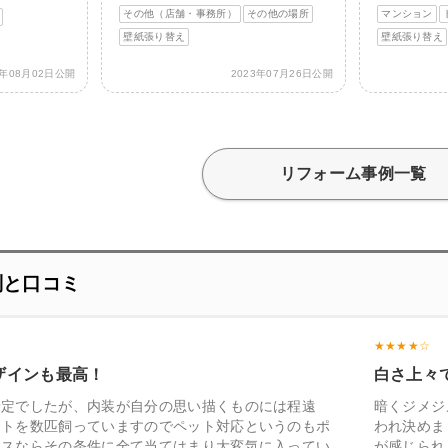
その他（店舗・事務所）
その他の場所
マンション
壁紙張り替え
壁紙張り替え
3年08月02日公開
2023年07月26日公開
リフォーム事例一覧
評判と口コミ
ザインも最高！
白さ上々
予定でしたが、内装が自分の思い描くものには程遠
暗くジメジ
ットを数匹飼っていますのでペット対応というのもポ
われ決めま
ロスならその条件に全て当てはまり大変気に入ってい
が感じられ