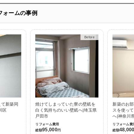
フォームの事例
Before
After
えて新築同
焼けてしまっていた寮の壁紙を
新築のお部
川区
白く気持ちのいい壁紙へ|埼玉県
スを使って
戸田市
へ|神奈川
リフォーム費用
リフォーム費
95,000
48,00
総額
円
総額