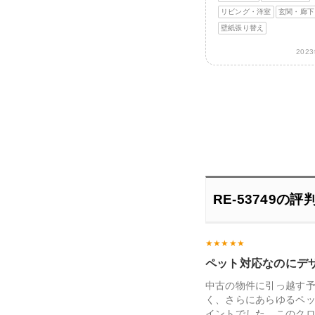
リビング・洋室
玄関・廊下
壁紙張り替え
202
RE-53749の
ペット対応なのにデ
中古の物件に引っ越す
く、さらにあらゆるペ
イントでした。このク